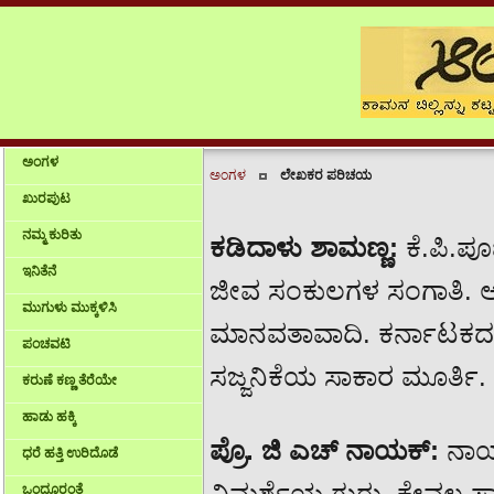
ಅಂಗಳ
ಅಂಗಳ
ಲೇಖಕರ ಪರಿಚಯ
ಖುರಪುಟ
ನಮ್ಮ ಕುರಿತು
ಕಡಿದಾಳು ಶಾಮಣ್ಣ:
ಕೆ.ಪಿ.ಪ
ಇನಿತೆನೆ
ಜೀವ ಸಂಕುಲಗಳ ಸಂಗಾತಿ. ಅ
ಮುಗುಳು ಮುಕ್ಕಳಿಸಿ
ಮಾನವತಾವಾದಿ. ಕರ್ನಾಟಕದ 
ಪಂಚವಟಿ
ಸಜ್ಜನಿಕೆಯ ಸಾಕಾರ ಮೂರ್ತಿ.
ಕರುಣೆ ಕಣ್ಣ ತೆರೆಯೇ
ಹಾಡು ಹಕ್ಕಿ
ಪ್ರೊ. ಜಿ ಎಚ್ ನಾಯಕ್:
ನಾಯ
ಧರೆ ಹತ್ತಿ ಉರಿದೊಡೆ
ವಿಮರ್ಶೆಯ ಗುರು. ಕೇವಲ ಸಾ
ಒಂದೂರಂತೆ