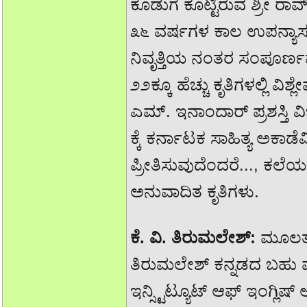
ಕೊಡುಗೆ ಕೊಟ್ಟಿರುವ ಶ್ರೀ ರಾ
೩೬ ವರ್ಷಗಳ ಕಾಲ ಉಪನ್ಯಾಸಕರಾಗ
ನಿವೃತ್ತಿಯ ನಂತರ ಸಂಪೂರ್ಣವ
೨೨ಕ್ಕೂ ಹೆಚ್ಚು ಕೃತಿಗಳಲ್ಲಿ ವಿ
ಎಮ್. ಇನಾಂದಾರ್ ಪ್ರಶಸ್ತಿ
ಕ್ಕೆ ಕರ್ನಾಟಕ ಸಾಹಿತ್ಯ ಅಕ
ಪ್ರೀತಿಸುವುದೆಂದರೆ..., ಕಲ
ಅನುವಾದಿತ ಕೃತಿಗಳು.
ಕೆ. ವಿ. ತಿರುಮಲೇಶ್:
ಮೂಲತಃ 
ತಿರುಮಲೇಶ್ ಕನ್ನಡದ ಬಹು ಮು
ಇನ್ಸ್ಟಿಟ್ಯೂಟ್ ಆಫ್ ಇಂಗ್ಲಿಷ್ 