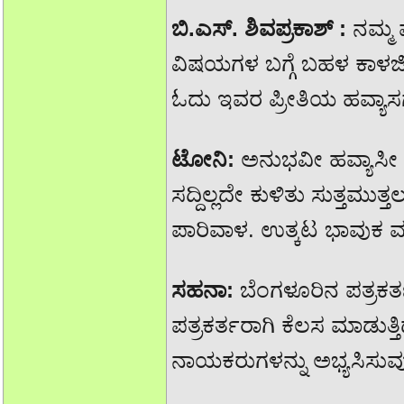
ಬಿ.ಎಸ್. ಶಿವಪ್ರಕಾಶ್ :
ನಮ್ಮ 
ವಿಷಯಗಳ ಬಗ್ಗೆ ಬಹಳ ಕಾಳಜಿ,
ಓದು ಇವರ ಪ್ರೀತಿಯ ಹವ್ಯಾಸ
ಟೋನಿ:
ಅನುಭವೀ ಹವ್ಯಾಸೀ 
ಸದ್ದಿಲ್ಲದೇ ಕುಳಿತು ಸುತ್ತಮುತ್ತ
ಪಾರಿವಾಳ. ಉತ್ಕಟ ಭಾವುಕ ಮತ
ಸಹನಾ:
ಬೆಂಗಳೂರಿನ ಪತ್ರಕರ್
ಪತ್ರಕರ್ತರಾಗಿ ಕೆಲಸ ಮಾಡ
ನಾಯಕರುಗಳನ್ನು ಅಭ್ಯಸಿಸುವು