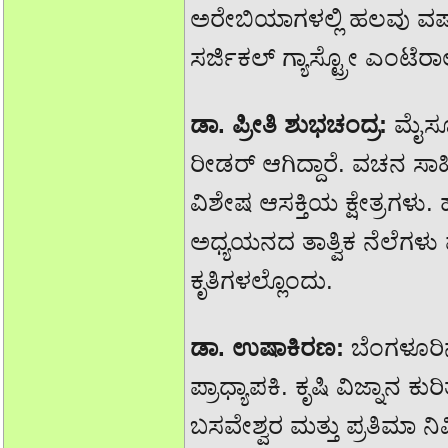
ಅರೇಬಿಯಾಗಳಲ್ಲಿ ಹಲವು ವರ್
ಸರ್ಜಿಕಲ್ ಗ್ಯಾಸ್ಟ್ರೋ ಎಂಟೆರಾ
ಡಾ. ಪ್ರೀತಿ ಶುಭಚಂದ್ರ:
ಮೈಸೂರ
ರೀಡರ್ ಆಗಿದ್ದಾರೆ. ವಚನ ಸಾಹ
ವಿಶೇಷ ಆಸಕ್ತಿಯ ಕ್ಷೇತ್ರಗಳು
ಅಧ್ಯಯನದ ತಾತ್ವಿಕ ನೆಲೆಗಳ
ಕೃತಿಗಳಲ್ಲೊಂದು.
ಡಾ. ಉಷಾಕಿರಣ:
ಬೆಂಗಳೂರಿನ
ಪ್ರಾಧ್ಯಾಪಕಿ. ಕೃಷಿ ವಿಜ್ನಾನ ಕ
ಬಸವೇಶ್ವರ ಮತ್ತು ಪ್ರತಿಮಾ ನ