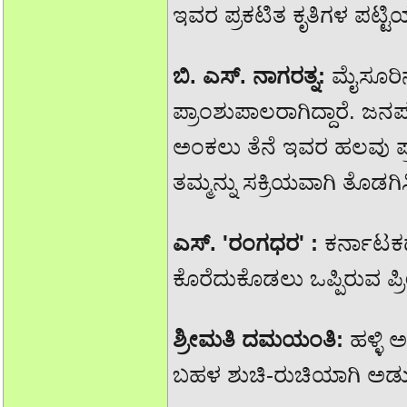
ಇವರ ಪ್ರಕಟಿತ ಕೃತಿಗಳ ಪಟ್ಟಿಯಲ
ಬಿ. ಎಸ್. ನಾಗರತ್ನ:
ಮೈಸೂರಿ
ಪ್ರಾಂಶುಪಾಲರಾಗಿದ್ದಾರೆ.
ಅಂಕಲು ತೆನೆ ಇವರ ಹಲವು ಪ್
ತಮ್ಮನ್ನು ಸಕ್ರಿಯವಾಗಿ ತೊಡಗಿಸ
ಎಸ್. 'ರಂಗಧರ' :
ಕರ್ನಾಟಕದ
ಕೊರೆದುಕೊಡಲು ಒಪ್ಪಿರುವ ಪ್ರ
ಶ್ರೀಮತಿ ದಮಯಂತಿ:
ಹಳ್ಳಿ 
ಬಹಳ ಶುಚಿ-ರುಚಿಯಾಗಿ ಅಡುಗೆ