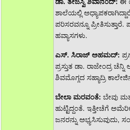
ಡಾ. ತೇಜಸ್ವಿ ಶಿವಾನ೦ದ್:
ಈ ಯ
ಶಾಲೆಯಲ್ಲಿ ಅಧ್ಯಾಪಕರಾಗಿದ್ದಾ
ಪರಿಸರವನ್ನೂ ಪ್ರೀತಿಸುತ್ತಾರೆ
ಹವ್ಯಾಸಗಳು.
ಎಸ್. ಸಿರಾಜ್ ಅಹಮದ್:
ಪ್
ಪ್ರಸ್ತುತ ಡಾ. ರಾಜೇಂದ್ರ ಚೆನ್ನ
ಶಿವಮೊಗ್ಗದ ಸಹ್ಯಾದ್ರಿ ಕಾಲೇಜಿನ
ಬೇಲಾ ಮರವ೦ತೆ:
ಬೇವು ಮತ
ಹುಟ್ಟಿದ್ದ೦ತೆ. ಇತ್ತೀಚೆಗೆ ಅಮೆ
ಜನರನ್ನು ಅಭ್ಯಸಿಸುವುದು, 