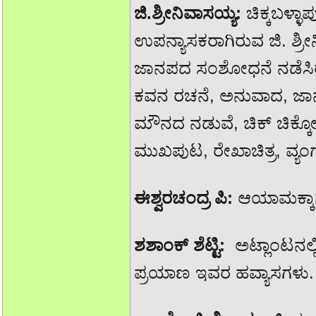
ಜಿ.ಶ್ರೀನಿವಾಸಯ್ಯ:
ಚಿಕ್ಕಬಳ್ಳ
ಉಪನ್ಯಾಸಕರಾಗಿರುವ ಜಿ. ಶ್ರ
ಜಾನಪದ ಸಂಶೋಧನೆ ನಡೆಸಿರುವ
ಕವನ ರಚನೆ, ಅನುವಾದ, ಜಾ
ಮೌನದ ನಡುವೆ, ಚಿಕ್ ಚಿಕ್ಕೋರ
ಮುಖಪುಟ, ರೇಖಾಚಿತ್ರ, ವ್ಯಂಗ್ಯಚ
ಈಶ್ವರಚಂದ್ರ ಪಿ:
ಆಯಾಮಕ್ಕಾಗ
ಶಶಾಂಕ್ ಶೆಟ್ಟಿ:
ಅಟ್ಲಾಂಟನಲ್
ಪ್ರಯಾಣ ಇವರ ಹವ್ಯಾಸಗಳು