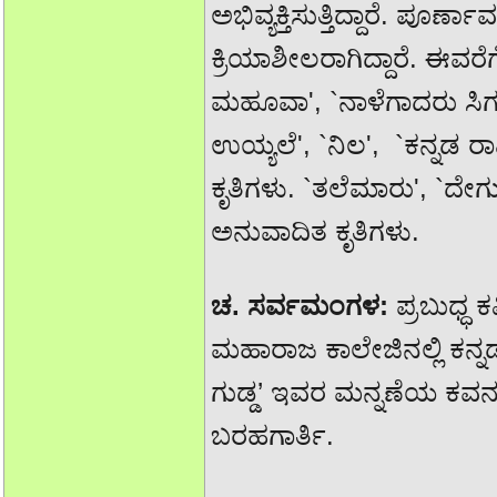
ಅಭಿವ್ಯಕ್ತಿಸುತ್ತಿದ್ದಾರೆ. ಪ
ಕ್ರಿಯಾಶೀಲರಾಗಿದ್ದಾರೆ. ಈವರೆಗೆ ಕ
ಮಹೂವಾ', `ನಾಳೆಗಾದರು ಸಿಗದ
ಉಯ್ಯಲೆ', `ನಿಲ', `ಕನ್ನಡ
ಕೃತಿಗಳು. `ತಲೆಮಾರು', `ದೇಗ
ಅನುವಾದಿತ ಕೃತಿಗಳು.
ಚ. ಸರ್ವಮಂಗಳ:
ಪ್ರಬುಧ್ಧ
ಮಹಾರಾಜ ಕಾಲೇಜಿನಲ್ಲಿ ಕನ್ನಡ 
ಗುಡ್ಡ’ ಇವರ ಮನ್ನಣೆಯ ಕ
ಬರಹಗಾರ್ತಿ.