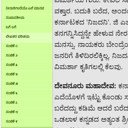
ನೀನಾರಿಗಾದೆಯೊ ಎಲೆ ಮಾನವ
ವಕ್ತಾರ. ಬದುಕಿ ಬರೆದ, ಅಂ
ಸಂಪಾದಕೀಯ
ಕರ್ನಾಟಕದ ’ನಿಜದನಿ’. ಜಿ 
ಬಗೆ ಬಗೆ
ತನಗನ್ನಿಸಿದ್ದನ್ನೇ ಹೇಳುವ ನೇ
ಲೇಖಕರ ಪರಿಚಯ
ಮನಸ್ಸು. ನಾಯಕರು ಬೇಂದ್ರೆ
ಸಂಚಿಕೆ ೧
ಜನರಿಗೆ ತಿಳಿದಿರಲಿಕ್ಕಿಲ್ಲ.
ಸಂಚಿಕೆ ೨
ಸಂಚಿಕೆ ೩
ವಿಮರ್ಶಾ ಕೃತಿಗಲಲ್ಲಿ ಕೆಲವು.
ಸಂಚಿಕೆ ೪
ಸಂಚಿಕೆ ೫
ದೇವನೂರು ಮಹಾದೇವ:
ಕರ್
ಸಂಚಿಕೆ ೬
ಎದೆಯೊಳಗೆ ಇಟ್ಟು ಕೊಂಡು
ಸಂಚಿಕೆ ೭
ಬರೆದದ್ದು ಕಡಿಮೆ ಆದರೆ ಬರೆದದ್
ಸಂಚಿಕೆ ೮
ಒಡಲಾಳ ಕನ್ನಡದ ಅತ್ಯಂತ ಶ್ರ
ಸಂಚಿಕೆ ೯