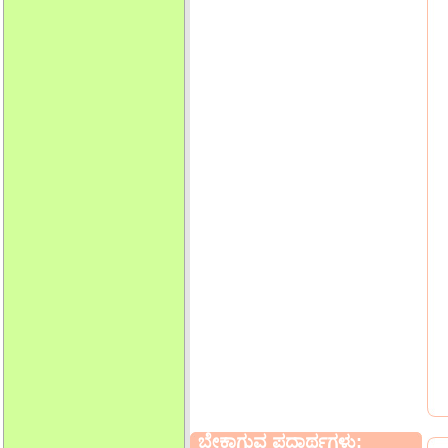
ಬೇಕಾಗುವ ಪದಾರ್ಥಗಳು: