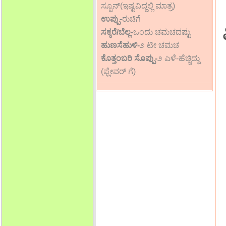
ಸ್ಪೂನ್(ಇಷ್ಟವಿದ್ದಲ್ಲಿ ಮಾತ್ರ)
ಉಪ್ಪು-
ರುಚಿಗೆ
ಸಕ್ಕರೆ/ಬೆಲ್ಲ-
ಒಂದು ಚಮಚದಷ್ಟು
ಹುಣಸೆಹುಳಿ-
೨ ಟೀ ಚಮಚ
ಕೊತ್ತಂಬರಿ ಸೊಪ್ಪು-
೨ ಎಳೆ-ಹೆಚ್ಚಿದ್ದು
(ಫ್ಲೇವರ್ ಗೆ)