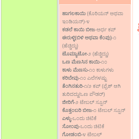
ಹಾಗಲಕಾಯಿ
(ಕೊರಿಯನ್ ಅಥವಾ
ಇಂಡಿಯನ್)-೪
ಕಡಲೆ ಕಾಯಿ ಬೀಜ
-ಅರ್ಧ ಕಪ್
ಈರುಳ್ಳಿ(ಬಿಳಿ ಅಥವಾ ಕೆಂಪು)
-೧
(ಹೆಚ್ಚಿದ್ದು)
ಟೊಮ್ಯಾಟೋ-
೨ (ಹೆಚ್ಚಿದ್ದು)
ಒಣ ಮೆಣಸಿನ ಕಾಯಿ-
೧೦
ಕಾಳು ಮೆಣಸು-
೧೦ ಕಾಳುಗಳು
ಕರಿಬೇವು-
೧೦ ಎಲೆಗಳಷ್ಟು
ತೆಂಗಿನತುರಿ-
೧/೨ ಕಪ್ (ಫ್ರೆಶ್ ಆಗಿ
ತುರಿದದ್ದು/ಒಣ ಪೌಡರ್)
ಜೀರಿಗೆ-
೨ ಟೇಬಲ್ ಸ್ಪೂನ್
ಕೊತ್ತಂಬರಿ ಬೀಜ-
೧ ಟೇಬಲ್ ಸ್ಪೂನ್
ಎಳ್ಳು-
ಒಂದು ಚಿಟಿಕೆ
ಸೋಂಪು-
ಒಂದು ಚಿಟಿಕೆ
ಗೋಡಂಬಿ-
೪ ಟೇಬಲ್