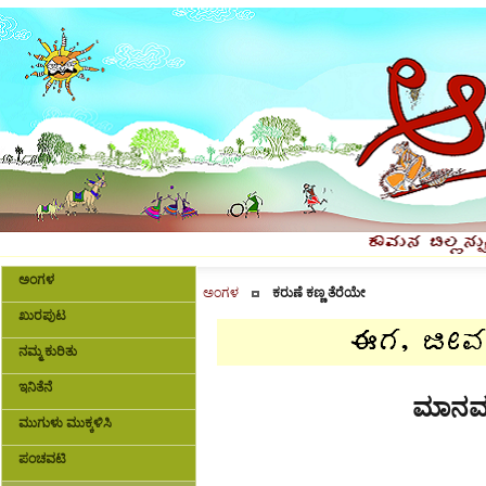
ಅಂಗಳ
ಅಂಗಳ
ಕರುಣೆ ಕಣ್ಣ ತೆರೆಯೇ
ಖುರಪುಟ
ನಮ್ಮ ಕುರಿತು
ಇನಿತೆನೆ
ಮಾನವ 
ಮುಗುಳು ಮುಕ್ಕಳಿಸಿ
ಪಂಚವಟಿ