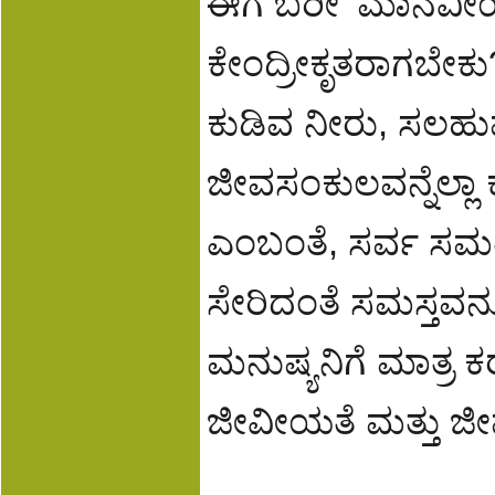
ಈಗ ಬರೀ ’ಮಾನವೀಯತೆ
ಕೇಂದ್ರ‍ೀಕೃತರಾಗಬೇ
ಕುಡಿವ ನೀರು, ಸಲಹುವ ನೆ
ಜೀವಸಂಕುಲವನ್ನೆಲ್ಲಾ ಕೆ
ಎಂಬಂತೆ, ಸರ್ವ ಸಮತ
ಸೇರಿದಂತೆ ಸಮಸ್ತವನ್ನ
ಮನುಷ್ಯನಿಗೆ ಮಾತ್ರ
ಜೀವೀಯತೆ ಮತ್ತು ಜೀ