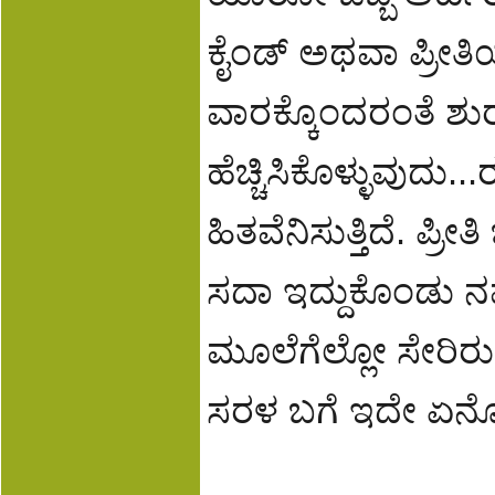
ಕೈಂಡ್ ಅಥವಾ ಪ್ರೀತ
ವಾರಕ್ಕೊಂದರಂತೆ ಶುರ
ಹೆಚ್ಚಿಸಿಕೊಳ್ಳುವುದು...
ಹಿತವೆನಿಸುತ್ತಿದೆ. ಪ್ರೀತ
ಸದಾ ಇದ್ದುಕೊಂಡು ನಮ
ಮೂಲೆಗೆಲ್ಲೋ ಸೇರಿರು
ಸರಳ ಬಗೆ ಇದೇ ಏನ