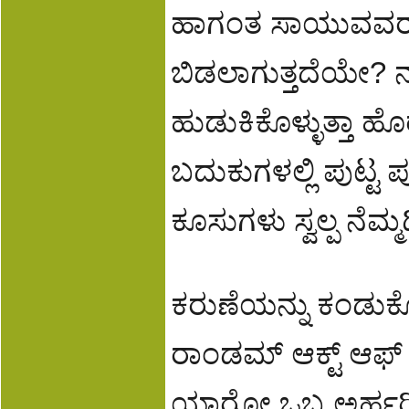
ಹಾಗಂತ ಸಾಯುವವರು 
ಬಿಡಲಾಗುತ್ತದೆಯೇ? ನಾ
ಹುಡುಕಿಕೊಳ್ಳುತ್ತಾ 
ಬದುಕುಗಳಲ್ಲಿ ಪುಟ್ಟ
ಕೂಸುಗಳು ಸ್ವಲ್ಪ ನೆ
ಕರುಣೆಯನ್ನು ಕಂಡುಕೊ
ರಾಂಡಮ್ ಆಕ್ಟ್ ಆಫ್ ಕ
ಯಾರೋ ಒಬ್ಬ ಅರ್ಹರ