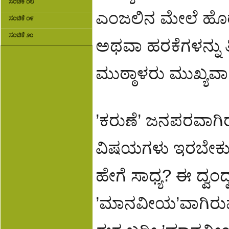
ಸಂಚಿಕೆ ೧೮
ಎಂಜಲಿನ ಮೇಲೆ ಹೊರಳ
ಸಂಚಿಕೆ ೧೯
ಸಂಚಿಕೆ ೨೦
ಅಥವಾ ಹರಕೆಗಳನ್ನು ತೀ
ಮುಠ್ಠಾಳರು ಮುಖ್ಯ
’ಕರುಣೆ’ ಜನಪರವಾಗಿರ
ವಿಷಯಗಳು ಇರಬೇಕು ಎಂ
ಹೇಗೆ ಸಾಧ್ಯ? ಈ ದ್ವಂ
’ಮಾನವೀಯ’ವಾಗಿರುವುದು