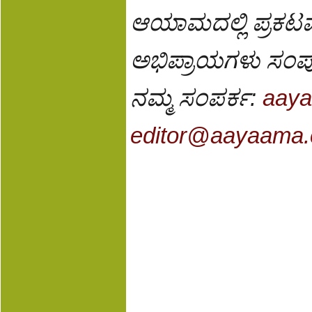
ಆಯಾಮದಲ್ಲಿ ಪ್ರಕಟವಾ
ಅಭಿಪ್ರಾಯಗಳು ಸಂಪೂ
ನಮ್ಮ ಸಂಪರ್ಕ:
aay
editor@aayaama