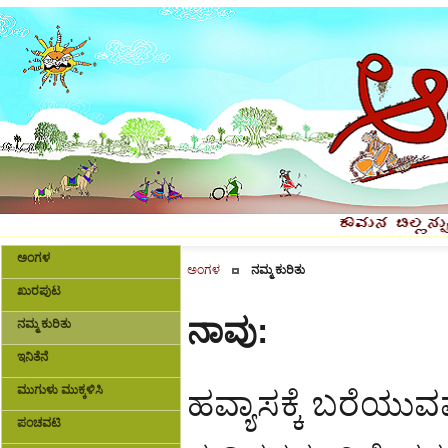
ಅಂಗಳ
ಅಂಗಳ
ನಮ್ಮ ಕುರಿತು
ಖುರಪುಟ
ನಾವು:
ನಮ್ಮ ಕುರಿತು
ಇನಿತೆನೆ
ಮುಗುಳು ಮುಕ್ಕಳಿಸಿ
ಹವ್ಯಾಸಕ್ಕೆ ಬರೆಯುವ
ಪಂಚವಟಿ