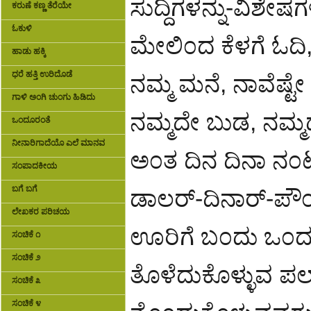
ಸುದ್ದಿಗಳನ್ನು-ವಿಶೇ
ಕರುಣೆ ಕಣ್ಣ ತೆರೆಯೇ
ಓಕುಳಿ
ಮೇಲಿ೦ದ ಕೆಳಗೆ ಓದಿ,
ಹಾಡು ಹಕ್ಕಿ
ಧರೆ ಹತ್ತಿ ಉರಿದೊಡೆ
ನಮ್ಮ ಮನೆ, ನಾವೆಷ್
ಗಾಳಿ ಅಂಗಿ ಚುಂಗು ಹಿಡಿದು
ನಮ್ಮದೇ ಬುಡ, ನಮ್ಮ
ಒಂದೂರಂತೆ
ನೀನಾರಿಗಾದೆಯೊ ಎಲೆ ಮಾನವ
ಅ೦ತ ದಿನ ದಿನಾ ನ೦ಟು
ಸಂಪಾದಕೀಯ
ಬಗೆ ಬಗೆ
ಡಾಲರ್-ದಿನಾರ್-ಪೌ೦ಡ್
ಲೇಖಕರ ಪರಿಚಯ
ಊರಿಗೆ ಬ೦ದು ಒ೦ದಷ
ಸಂಚಿಕೆ ೧
ಸಂಚಿಕೆ ೨
ತೊಳೆದುಕೊಳ್ಳುವ ಪ
ಸಂಚಿಕೆ ೩
ಸಂಚಿಕೆ ೪