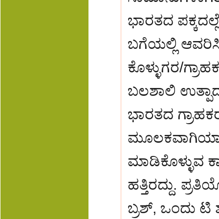
ಭಾರತದ ಪಕ್ಕದಲ್ಲ
ಬಗೆಯಲ್ಲಿ ಆವರಿಸಿಕ
ಕೊಳ್ಳುಗರ/ಗ್ರಾಹಕ
ಬಲಶಾಲಿ ಉತ್ಪಾದಕನ 
ಭಾರತದ ಗ್ರಾಹಕ
ಮೂಲಕವಾಗಿಯಾದರ
ಮಾಡಿಕೊಳ್ಳುವ ಕಾ
ಹತ್ತಿರದ್ದು. ಪ್ರತ
ಬ್ರಶ್, ಒಂದು ಟ