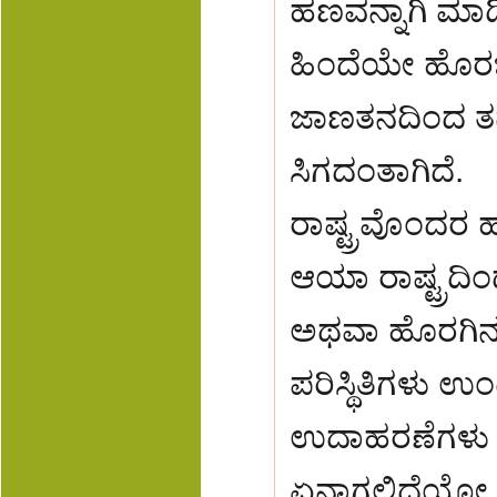
ಹಣವನ್ನಾಗಿ ಮಾ
ಹಿಂದೆಯೇ ಹೊರಬೀಳ
ಜಾಣತನದಿಂದ ತಡ
ಸಿಗದಂತಾಗಿದೆ.
ರಾಷ್ಟ್ರವೊಂದರ 
ಆಯಾ ರಾಷ್ಟ್ರದ
ಅಥವಾ ಹೊರಗಿನ ಸಂ
ಪರಿಸ್ಥಿತಿಗಳು ಉ
ಉದಾಹರಣೆಗಳು 
ಏನಾಗಲಿದೆಯೋ 