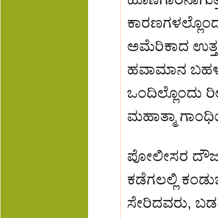
ಕಾರಣಗಳಲ್ಲೊಂದು
ಅಮೆರಿಕಾದ ಉತ್ತ
ಹವಾಮಾನ ಬಹಳ ಪ
ಒಂದಿಲ್ಲೊಂದು ರೀತಿ
ಮಹಾತ್ಮಾ ಗಾಂಧಿಯ
ಪೋಲೀಸರ ದೌರ್ಜ
ಕಡೆಗಲಲ್ಲಿ ಕಂಡ
ಸೇರಿದವರು, ಬಡ