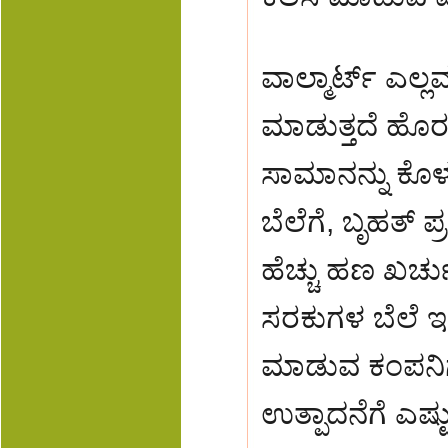
ವಾಲ್ಮಾರ್ಟ್ ಎಲ್ಲ
ಮಾಡುತ್ತದೆ ಹೊರತ
ಸಾಮಾನನ್ನು ಕೊಳ
ಬೆಲೆಗೆ, ಬೃಹತ್ ಪ್
ಹೆಚ್ಚು ಹಣ ಖರ್
ಸರಕುಗಳ ಬೆಲೆ ಇ
ಮಾಡುವ ಕಂಪನಿಗಳ
ಉತ್ಪಾದನೆಗೆ ಎಷ್