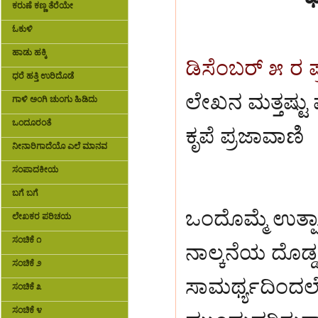
ಕರುಣೆ ಕಣ್ಣ ತೆರೆಯೇ
ಓಕುಳಿ
ಹಾಡು ಹಕ್ಕಿ
ಡಿಸೆಂಬರ್ ೫ ರ
ಧರೆ ಹತ್ತಿ ಉರಿದೊಡೆ
ಲೇಖನ ಮತ್ತಷ್ಟು
ಗಾಳಿ ಅಂಗಿ ಚುಂಗು ಹಿಡಿದು
ಒಂದೂರಂತೆ
ಕೃಪೆ ಪ್ರಜಾವಾಣಿ
ನೀನಾರಿಗಾದೆಯೊ ಎಲೆ ಮಾನವ
ಸಂಪಾದಕೀಯ
ಬಗೆ ಬಗೆ
ಒಂದೊಮ್ಮೆ ಉತ್ಪಾ
ಲೇಖಕರ ಪರಿಚಯ
ಸಂಚಿಕೆ ೧
ನಾಲ್ಕನೆಯ ದೊಡ್ಡ
ಸಂಚಿಕೆ ೨
ಸಾಮರ್ಥ್ಯದಿಂದಲ
ಸಂಚಿಕೆ ೩
ಸಂಚಿಕೆ ೪