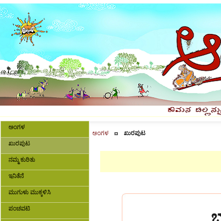
ಅಂಗಳ
ಅಂಗಳ
ಖುರಪುಟ
ಖುರಪುಟ
ನಮ್ಮ ಕುರಿತು
ಇನಿತೆನೆ
ಮುಗುಳು ಮುಕ್ಕಳಿಸಿ
ಪಂಚವಟಿ
ಭ