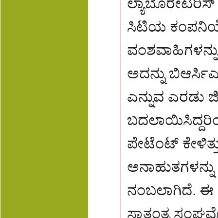
ಲ್ಯಾಬೊರೇಟರಿಸ್
ಸಿಟಿಯ ಕಂಪನಿ
ವಂಶವಾಹಿಗಳನ್ನು
ಅದನ್ನು ಬಿಆರ್ಸಿ
ಎನ್ನುವ ಎರಡು ಜೀನ
ಬದಲಾಯಿಸಿದ್ದರಿ
ಪೇಟೆಂಟ್ ಕೇಳಿತ್
ಅನಾಹುತಗಳನ್ನು 
ನಂಬಲಾಗಿದೆ. ಈ 
ಸ್ವಾತಂತ್ರ ಸಂಘವೊ