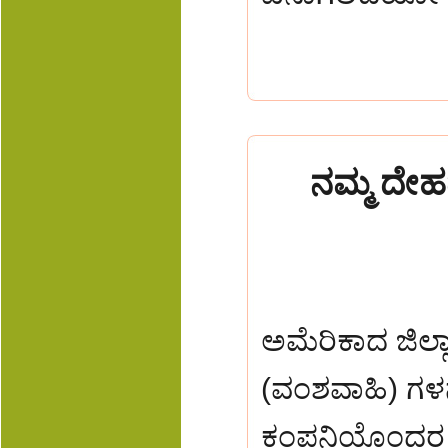
ನಮ್ಮ ದೇ
ಅಮೆರಿಕಾದ ಜಿಲ
(ವಂಶವಾಹಿ) ಗಳನ
ಕಂಪನಿಯೊಂದರ ಕ್ರ