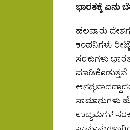
ಭಾರತಕ್ಕೆ ಏನು ಬೆ
ಹಲವಾರು ದೇಶಗಳ
ಕಂಪನಿಗಳು ರೀಟೈ
ಸರಕುಗಳು ಭಾರತ
ಮಾಡಿಕೊಡುತ್ತವೆ
ಅನನ್ಯವಾದದ್ದಾದ
ಸಾಮಾನುಗಳು ಹೊ
ಉದ್ಯಮಗಳ ಸರಕು
ಸಾಮಾನುಗಳಾಗಿರು