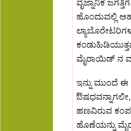
ವೈಜ್ನಾನಿಕ ಜಗತ್
ಹೊಂದುವಲ್ಲಿ ಅರ
ಲ್ಯಾಬೊರೇಟರಿಗಳ
ಕಂಡುಹಿಡಿಯುತ್ತವ
ಮೈರಾಯಿಡ್ ನ ವಕ
ಇನ್ನು ಮುಂದೆ ಈ 
ಔಷಧವನ್ನಾಗಲೀ,
ಹಣವಿರುವ ಕಂಪನ
ಹೊಣೆಯನ್ನು ಮೈ