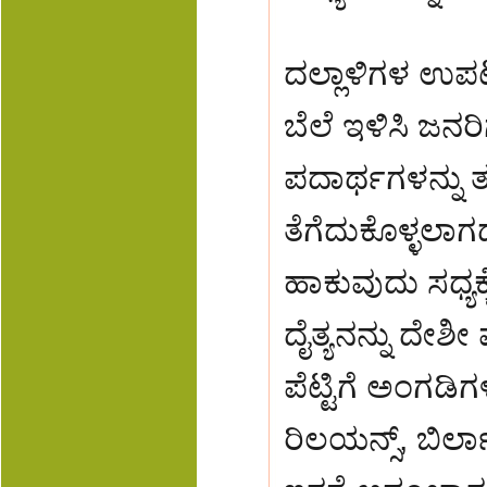
ದಲ್ಲಾಳಿಗಳ ಉಪ
ಬೆಲೆ ಇಳಿಸಿ ಜನರ
ಪದಾರ್ಥಗಳನ್ನು ತಲ
ತೆಗೆದುಕೊಳ್ಳಲಾಗ
ಹಾಕುವುದು ಸಧ್ಯಕ
ದೈತ್ಯನನ್ನು ದೇಶೀ
ಪೆಟ್ಟಿಗೆ ಅಂಗಡ
ರಿಲಯನ್ಸ್, ಬಿರ್