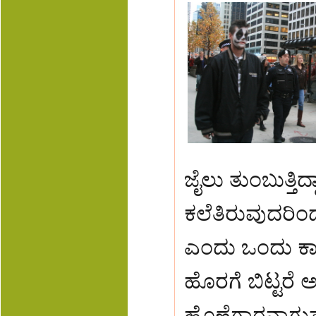
ಜೈಲು ತುಂಬುತ್ತಿ
ಕಲೆತಿರುವುದರಿಂದ 
ಎಂದು ಒಂದು ಕಾರ
ಹೊರಗೆ ಬಿಟ್ಟರೆ
ಹೊಣೆಗಾರನಾಗುತ