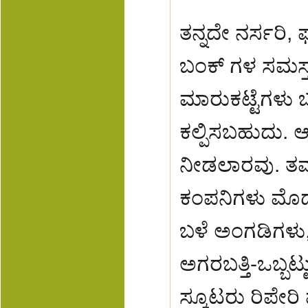
ತನ್ನದೇ ನರ್ಸರಿ, 
ಬಂಕ್ ಗಳ ಸಮಸ್
ಮಾರುಕಟ್ಟೆಗಳು 
ಕಲ್ಪಿಸಬಹುದು.
ನೀಡಲಾರವು. ತಮ್ಮ
ಕಂಪನಿಗಳು ಮೊದಲ
ಬಳೆ ಅಂಗಡಿಗಳು,
ಅಗರಬತ್ತಿ-ಒಬ್ಬಟ್
ಸ್ಕೂಟರು ರಿಪೇರಿ