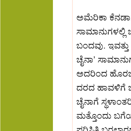
ಅಮೆರಿಕಾ ಕೆನಡಾ
ಸಾಮಾನುಗಳಲ್ಲಿ 
ಬಂದವು. ಇವತ್ತು
ಚೈನಾ’ ಸಾಮಾನುಗಳ
ಅದರಿಂದ ಹೊರಬರಲ
ದರದ ಹಾವಳಿಗೆ ಬ
ಚೈನಾಗೆ ಸ್ಥಳಾಂತ
ಮತ್ತೊಂದು ಬಗೆ
ಪರಿಸ್ತಿತಿ ಬರಲಾ