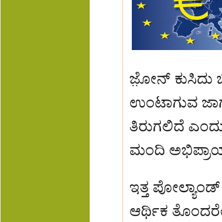
ಜ಼ೋನ್ ಕುಸಿದು 
ಉಂಟಾಗುವ ಜಾಗತಿ
ತಿರುಗಲಿದೆ ಎಂದ
ಮಂದಿ ಅಭಿಪ್ರಾಯ ಪ
ಇತ್ತ ಪೋಲ್ಯಾಂಡ
ಆರ್ಥಿಕ ತೊಂದರೆಯ