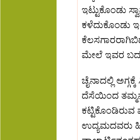
ಇಟ್ಟುಕೊಂಡು ಸ್ವ
ಕಳೆದುಕೊಂಡು ಇಂ
ಕೆಲಸಗಾರರಾಗಿಬಿ
ಮೇಲೆ ಇವರ ಬದುಕ
ಚೈನಾದಲ್ಲಿ ಅಗ್ಗಕ
ದೆಸೆಯಿಂದ ತಮ್ಮನ
ಕಟ್ಟಿಕೊಂಡಿರುವ 
ಉದ್ಯಮದವರು ಹಿಡಿ