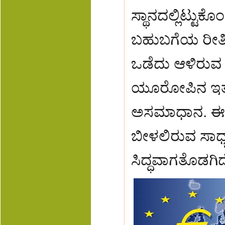
ಸ್ಥಾನದಲ್ಲಿಟ್ಟು
ಬಹುಬಗೆಯ ರೀತಿಗ
ಒಡೆದು ಆಳಿರುವ 
ಯೂರೋಪಿನ ಇತರ 
ಅಸಮಾಧಾನ. ಈ
ಬೀಳಲಿರುವ ಸಾಧ್ಯತ
ಸಿದ್ಧವಾಗತೊಡಗಿದ