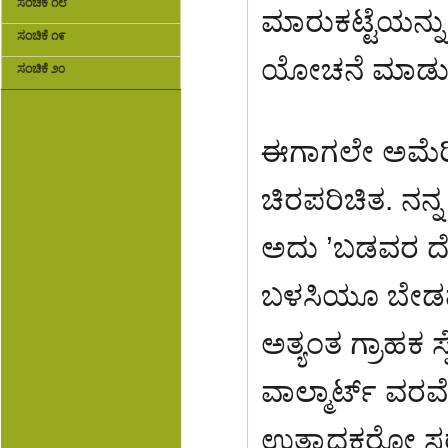
ಸಂಚಿಕೆ ೧೮
ಮಾರುಕಟ್ಟೆಯನ್ನು
ಸಂಚಿಕೆ ೧೯
ಯೋಚನೆ ಮಾಡುವು
ಸಂಚಿಕೆ ೨೦
ಈಗಾಗಲೇ ಅಮೆರಿಕ
ಚಿರಪರಿಚಿತ. ನನ
ಅದು ’ಬಡವರ ದೇ
ಬಳಸಿಯೂ ಬೇಡವೆ
ಅತ್ಯಂತ ಗ್ರಾಹಕ 
ವಾಲ್ಮಾರ್ಟ್ ವರವೆ
ಉತ್ಪಾದಕರೋ 