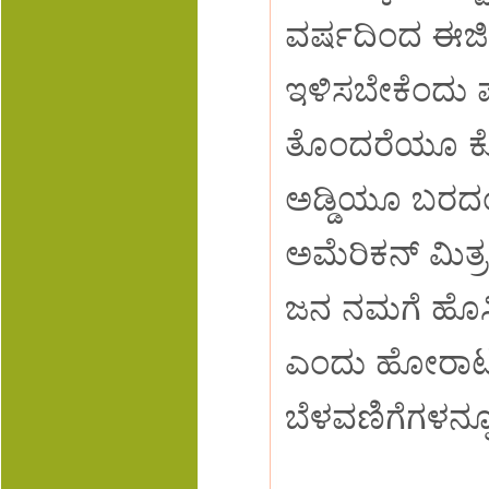
ವರ್ಷದಿಂದ ಈಜಿಪ್
ಇಳಿಸಬೇಕೆಂದು ಪಟ್
ತೊಂದರೆಯೂ ಕೊಡ
ಅಡ್ಡಿಯೂ ಬರದಂತೆ 
ಅಮೆರಿಕನ್ ಮಿತ
ಜನ ನಮಗೆ ಹೊಸ್ನ
ಎಂದು ಹೋರಾಟ ಆರ
ಬೆಳವಣಿಗೆಗಳನ್ನೂ