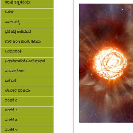
ಕರುಣೆ ಕಣ್ಣ ತೆರೆಯೇ
ಓಕುಳಿ
ಹಾಡು ಹಕ್ಕಿ
ಧರೆ ಹತ್ತಿ ಉರಿದೊಡೆ
ಗಾಳಿ ಅಂಗಿ ಚುಂಗು ಹಿಡಿದು
ಒಂದೂರಂತೆ
ನೀನಾರಿಗಾದೆಯೊ ಎಲೆ ಮಾನವ
ಸಂಪಾದಕೀಯ
ಬಗೆ ಬಗೆ
ಲೇಖಕರ ಪರಿಚಯ
ಸಂಚಿಕೆ ೧
ಸಂಚಿಕೆ ೨
ಸಂಚಿಕೆ ೩
ಸಂಚಿಕೆ ೪