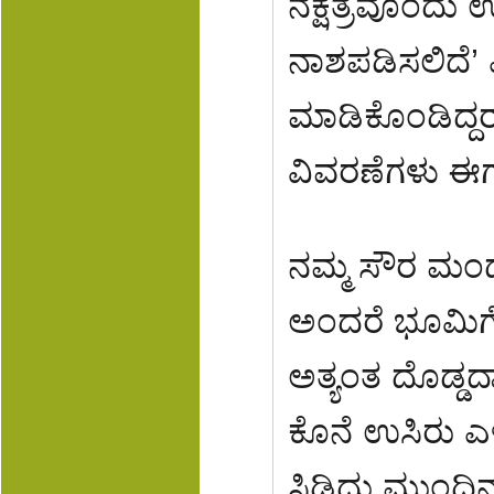
ನಕ್ಷತ್ರವೊಂದು ಉ
ನಾಶಪಡಿಸಲಿದೆ’
ಮಾಡಿಕೊಂಡಿದ್ದರು
ವಿವರಣೆಗಳು ಈಗ
ನಮ್ಮ ಸೌರ ಮಂಡ
ಅಂದರೆ ಭೂಮಿಗೆ
ಅತ್ಯಂತ ದೊಡ್ಡದಾ
ಕೊನೆ ಉಸಿರು ಎಳ
ಸಿಡಿದು ಮುಂದಿನ