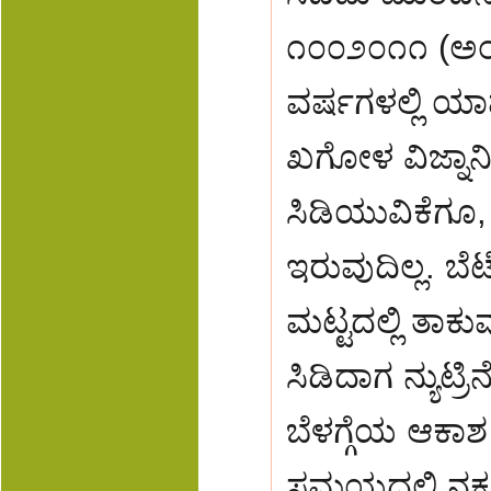
೧೦೦೨೦೧೧ (ಅಂ
ವರ್ಷಗಳಲ್ಲಿ ಯ
ಖಗೋಳ ವಿಜ್ನಾನಿಗ
ಸಿಡಿಯುವಿಕೆಗ
ಇರುವುದಿಲ್ಲ. ಬ
ಮಟ್ಟದಲ್ಲಿ ತಾಕ
ಸಿಡಿದಾಗ ನ್ಯುಟ್
ಬೆಳಗ್ಗೆಯ ಆಕಾಶ
ಸಮಯದಲ್ಲಿ ನಕ್ಷ