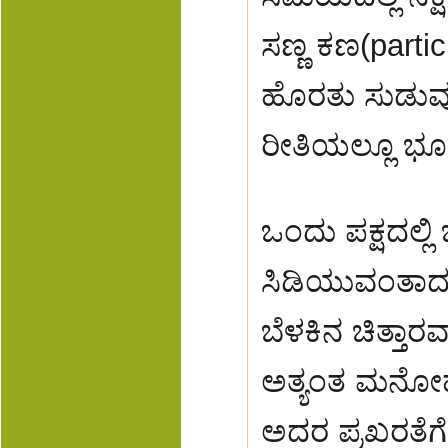
ಸಣ್ಣ ಕಣ(parti
ಹೊರತು ಸುಡುವ
ರೀತಿಯಲ್ಲೂ ಭೂಮ
ಒಂದು ಪಕ್ಷದಲ್ಲಿ
ಸಿಡಿಯುವಂತಾ
ಬೆಳಕಿನ ಚಿತ್ತಾ
ಅತ್ಯಂತ ಮನೋಹರ
ಅದರ ಪ್ರಖರತೆಗ