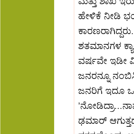
ಮತ್ತು ಶಾಖ ಇರುತ
ಹೇಳಿಕೆ ನೀಡಿ 
ಕಾರಣರಾಗಿದ್ದರು
ಶತಮಾನಗಳ ಕ್ಯಾ
ವರ್ಷವೇ ಇಡೀ ವ
ಜನರನ್ನೂ ನಂಬಿಸಿ
ಜನರಿಗೆ ಇದೂ ಒ
’ನೋಡಿದ್ರಾ...ನಾ
ಢಮಾರ್ ಆಗುತ್ತದ