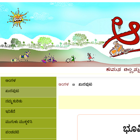
ಅಂಗಳ
ಅಂಗಳ
ಖುರಪುಟ
ಖುರಪುಟ
ನಮ್ಮ ಕುರಿತು
ಇನಿತೆನೆ
ಮುಗುಳು ಮುಕ್ಕಳಿಸಿ
ಭೂಮಿ
ಪಂಚವಟಿ