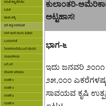
ಕುಲಾಂತರಿ-ಅಮೆರಿಕಾ
ಕರುಣೆ ಕಣ್ಣ ತೆರೆಯೇ
ಓಕುಳಿ
ಅಟ್ಟಹಾಸ!
ಹಾಡು ಹಕ್ಕಿ
ಧರೆ ಹತ್ತಿ ಉರಿದೊಡೆ
ಗಾಳಿ ಅಂಗಿ ಚುಂಗು ಹಿಡಿದು
ಒಂದೂರಂತೆ
ಭಾಗ-
೬
ನೀನಾರಿಗಾದೆಯೊ ಎಲೆ ಮಾನವ
ಸಂಪಾದಕೀಯ
ಬಗೆ ಬಗೆ
ಇದು ಜನವರಿ ೨೦೧೧ ರ 
ಲೇಖಕರ ಪರಿಚಯ
೨೫,೦೦೦ ಎಕರೆಗಳಷ್
ಸಂಚಿಕೆ ೧
ಸಂಚಿಕೆ ೨
ಸಾವಯವ ಕೃಷಿ ಉತ್ಪನ್
ಸಂಚಿಕೆ ೩
ಸಂಚಿಕೆ ೪