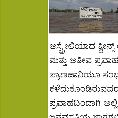
ಆಸ್ಟ್ರೇಲಿಯಾದ ಕ್ವೀನ್ಸ್ 
ಮತ್ತು ಅತೀವ ಪ್ರವಾಹದ
ಪ್ರಾಣಹಾನಿಯೂ ಸಂಭವಿ
ಕಳೆದುಕೊಂಡಿರುವವರು ಇನ
ಪ್ರವಾಹದಿಂದಾಗಿ ಅಲ್ಲಿ
ಜನವಸತಿಯ ಜಾಗಗಳಿಗೆ 