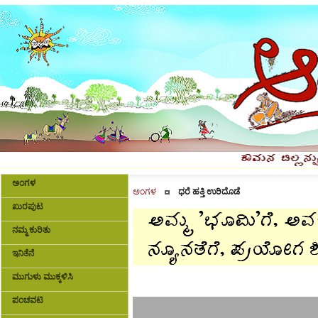
ಅಂಗಳ
ಅಂಗಳ
ಧರೆ ಹತ್ತಿ ಉರಿದೊಡೆ
ಖುರಪುಟ
ನಮ್ಮ ಕುರಿತು
ಇನಿತೆನೆ
ಮುಗುಳು ಮುಕ್ಕಳಿಸಿ
ಪಂಚವಟಿ