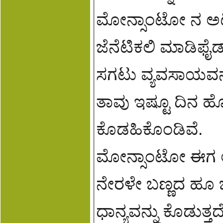
ಮೋನ್ಸಾಂಟೋ ನ ಅಟ್ಟ
ಜೆನೆಟಿಕಲಿ ಮಾಡಿಫೈ
ಸಗಟು ವ್ಯವಸಾಯವನ್ನ
ತಾವು ಇಷ್ಟೂ ದಿನ ಹೊತ
ಕೊಡಹಿಕೊಂಡಿವೆ.
ಮೋನ್ಸಾಂಟೋ ಈಗ ಆಲ
ನೇರಳೇ ಬಣ್ಣದ ಹೂ
ಧಾನ್ಯವನ್ನು ಕೊಡುತ್