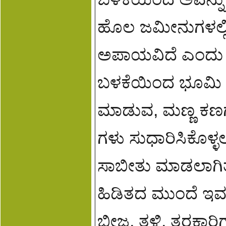
ಹೊಲ ಜಮೀನುಗಳಲ್ಲಿ 
ಅಪಾಯವಿದೆ ಎಂದು ಸಿ
ಬಳಕೆಯಿಂದ ಭೂಮಿ ಬ
ಮಾಡುವ, ಮಣ್ಣ ಕಣಗಳ
ಗಳು ಸುಧಾರಿಸಿಕೊಳ್
ಸಾಬೀತು ಮಾಡಲಾಗಿತ
ಹಿಡಿತದ ಮುಂದೆ ಇವತ್ತ
ಬೀಜ, ತಳಿ, ತರಕಾರಿ