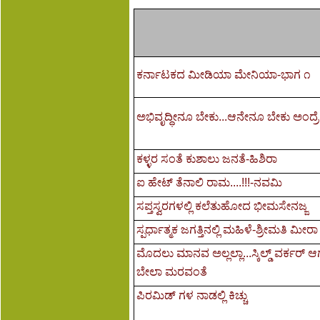
ಕರ್ನಾಟಕದ ಮೀಡಿಯಾ ಮೇನಿಯಾ-ಭಾಗ ೧
ಅಭಿವೃದ್ಧೀನೂ ಬೇಕು...ಆನೇನೂ ಬೇಕು ಅಂದ್ರೆ
ಕಳ್ಳರ ಸಂತೆ ಕುಶಾಲು ಜನತೆ-ಹಿಶಿರಾ
ಐ ಹೇಟ್ ತೆನಾಲಿ ರಾಮ....!!!-ನವಮಿ
ಸಪ್ತಸ್ವರಗಳಲ್ಲಿ ಕಲೆತುಹೋದ ಭೀಮಸೇನಜ್ಜ
ಸ್ಪರ್ಧಾತ್ಮಕ ಜಗತ್ತಿನಲ್ಲಿ ಮಹಿಳೆ-ಶ್ರೀಮತಿ ಮ
ಮೊದಲು ಮಾನವ ಅಲ್ಲಲ್ಲಾ...ಸ್ಕಿಲ್ಡ್ ವರ್ಕರ್ ಆಗ
ಬೇಲಾ ಮರವಂತೆ
ಪಿರಮಿಡ್ ಗಳ ನಾಡಲ್ಲಿ ಕಿಚ್ಚು