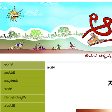
ಅಂಗಳ
ಅಂಗಳ
ಖುರಪುಟ
ಸ
ನಮ್ಮ ಕುರಿತು
ಇನಿತೆನೆ
ಮುಗುಳು ಮುಕ್ಕಳಿಸಿ
ಪಂಚವಟಿ