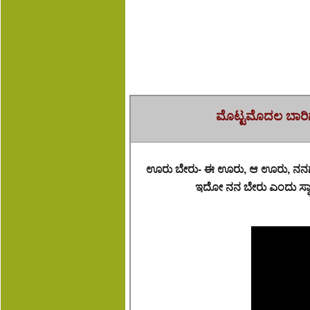
ಮೊಟ್ಟಮೊದಲ ಬಾರಿಗ
ಊರು ಬೇರು- ಈ ಊರು, ಆ ಊರು, ನನಗ್ಯಾವ
ಇದೋ ನನ ಬೇರು ಎಂದು ಸ್ಥಾಪ