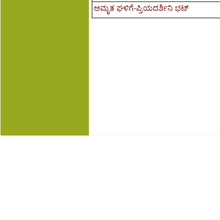
ಅಮೃತ ಘಳಿಗೆ-ಪ್ರಿಯದರ್ಶಿನಿ ಭಟ್