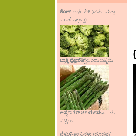
ಕೋಳಿ-
ಅರ್ಧ ಕೆಜಿ (ಚರ್ಮ ಮತ್ತು
ಮೂಳೆ ಇಲ್ಲದ್ದು)
ಬ್ರಾಕ್ಲಿ ಫ್ಲೋರೆಟ್ಸ್-
ಒಂದು ಬಟ್ಟಲು
ಆಸ್ಪರಾಗಸ್ ಚಿಗುರುಗಳು-
ಒಂದು
ಬಟ್ಟಲು
ಬೆಳ್ಳುಳ್ಳಿ-
೩೦ ಹಿಕಳು (ದೊಡ್ಡವು)