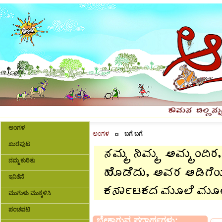
ಅಂಗಳ
ಅಂಗಳ
ಬಗೆ ಬಗೆ
ಖುರಪುಟ
ನಮ್ಮ ಕುರಿತು
ಇನಿತೆನೆ
ಮುಗುಳು ಮುಕ್ಕಳಿಸಿ
ಪಂಚವಟಿ
ಬೇಕಾಗುವ ಪದಾರ್ಥಗಳು: