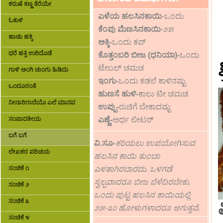
ಕರುಣೆ ಕಣ್ಣ ತೆರೆಯೇ
ಎಳೆಯ ಹಲಸಿನಕಾಯಿ
-ಒಂದು
ಓಕುಳಿ
ಕೆಂಪು ಮೆಣಸಿನಕಾಯಿ
-೨೫
ಹಾಡು ಹಕ್ಕಿ
ಅಕ್ಕಿ-
ಒಂದು ಕಪ್
ಧರೆ ಹತ್ತಿ ಉರಿದೊಡೆ
ಕೊತ್ತಂಬರಿ ಬೀಜ (ಧನಿಯಾ)-
ಒಂದು
ಟೇಬಲ್ ಚಮಚ
ಗಾಳಿ ಅಂಗಿ ಚುಂಗು ಹಿಡಿದು
ಇಂಗು-
ಒಂದು ಕಡಲೆ ಕಾಳಿನಷ್ಟು
ಒಂದೂರಂತೆ
ಹುಣಸೆ ಹುಳಿ-
ಕಾಲು ಟೀ ಚಮಚ
ನೀನಾರಿಗಾದೆಯೊ ಎಲೆ ಮಾನವ
ಉಪ್ಪು-
ರುಚಿಗೆ ಬೇಕಾದಷ್ಟು
ಸಂಪಾದಕೀಯ
ಎಣ್ಣೆ-
ಅರ್ಧ ಲೀಟರ್
ಬಗೆ ಬಗೆ
ವಿ.ಸೂ-
ಕರಿಯಲು ಉಪಯೋಗಿಸುವ
ಲೇಖಕರ ಪರಿಚಯ
ಹಲಸಿನ ಕಾಯಿ ತುಂಬಾ
ಸಂಚಿಕೆ ೧
ಎಳತಾಗಿರಬಾರದು. ಒಳಗಡೆ
ಸ್ವಲ್ಪವಾದರೂ ಬೀಜ ಬೆಳೆದಿರಬೇಕು.
ಸಂಚಿಕೆ ೨
ಒಂದು ಪುಟ್ಟ ಹಲಸಿನ ಕಾಯಿಯಲ್ಲಿ
ಸಂಚಿಕೆ ೩
೨೫-೩೦ ಹೋಳುಗಳಾದರೂ ಆಗುತ್ತವೆ.
ಸಂಚಿಕೆ ೪