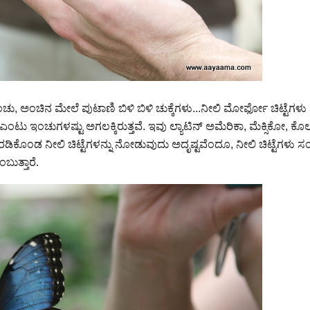
ದ ಅಂಚು, ಅಂಚಿನ ಮೇಲೆ ಪುಟಾಣಿ ಬಿಳಿ ಬಿಳಿ ಚುಕ್ಕೆಗಳು...ನೀಲಿ ಮೋರ್ಫೋ ಚಿಟ್ಟೆಗಳ
ರಿಂದ ಎಂಟು ಇಂಚುಗಳಷ್ಟು ಅಗಲಕ್ಕಿರುತ್ತವೆ. ಇವು ಲ್ಯಾಟಿನ್ ಅಮೆರಿಕಾ, ಮೆಕ್ಸಿಕೋ,
ೆ ಹರಡಿಕೊಂಡ
ನೀಲಿ ಚಿಟ್ಟೆಗಳನ್ನು ನೋಡುವುದು ಅದೃಷ್ಟವೆಂದೂ, ನೀಲಿ ಚಿಟ್ಟೆಗಳು
ಬುತ್ತಾರೆ.