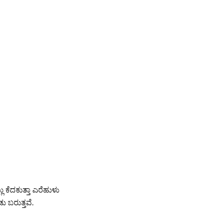
ು ಕೆದಕುತ್ತಾ ಎರೆಹುಳು
 ಬರುತ್ತವೆ.