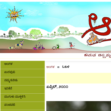
ಅಂಗಳ
ಅಂಗಳ
ಓಕುಳಿ
ಖುರಪುಟ
ನಮ್ಮ ಕುರಿತು
ಏಪ್ರಿಲ್, ೨೦೧೧
ಇನಿತೆನೆ
ಮುಗುಳು ಮುಕ್ಕಳಿಸಿ
ಪಂಚವಟಿ