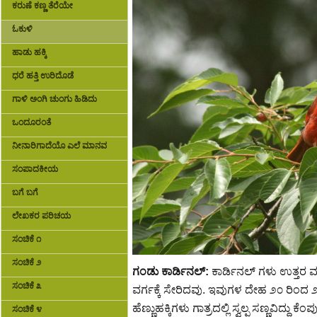
ಕರುಣೆ ಕಣ್ಣ ತೆರೆಯೇ
ಓಕುಳಿ
ಹಾಡು ಹಕ್ಕಿ
ಧರೆ ಹತ್ತಿ ಉರಿದೊಡೆ
ಗಾಳಿ ಅಂಗಿ ಚುಂಗು ಹಿಡಿದು
ಒಂದೂರಂತೆ
ನೀನಾರಿಗಾದೆಯೊ ಎಲೆ ಮಾನವ
ಸಂಪಾದಕೀಯ
ಬಗೆ ಬಗೆ
ಲೇಖಕರ ಪರಿಚಯ
ಸಂಚಿಕೆ ೧
ಸಂಚಿಕೆ ೨
ಗಂಡು ಕಾರ್ಡಿನಲ್:
ಕಾರ್ಡಿನಲ್ ಗಳು ಉತ್ತರ ಮ
ಸಂಚಿಕೆ ೩
ವರ್ಗಕ್ಕೆ ಸೇರಿದವು. ಇವುಗಳ ದೇಹ ೨೦ ರಿಂದ ೨
ಹೆಣ್ಣುಹಕ್ಕಿಗಳು ಗಾತ್ರದಲ್ಲಿ ಸ್ವಲ್ಪ ಸಣ್ಣವಿದ್ದು 
ಸಂಚಿಕೆ ೪