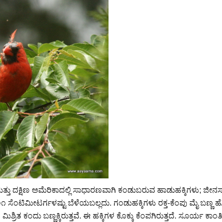
ತ್ತು ದಕ್ಷಿಣ ಅಮೆರಿಕಾದಲ್ಲಿ ಸಾಧಾರಣವಾಗಿ ಕಂಡುಬರುವ ಹಾಡುಹಕ್ಕಿಗಳು; ಜೀನಸ್
೧ ಸೆಂಟಿಮೀಟರ್ಗಳಷ್ಟು ಬೆಳೆಯಬಲ್ಲದು. ಗಂಡುಹಕ್ಕಿಗಳು ರಕ್ತ-ಕೆಂಪು ಮೈ ಬಣ್ಣ ಹೊ
ಕೆಂಪು ಮಿಶ್ರಿತ ಕಂದು ಬಣ್ಣಕ್ಕಿರುತ್ತವೆ. ಈ ಹಕ್ಕಿಗಳ ಕೊಕ್ಕು ಕೆಂಪಗಿರುತ್ತದೆ. ಸೂರ್ಯ ಕಾ