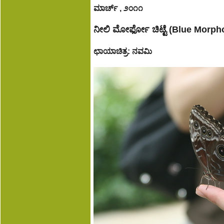
ಮಾರ್ಚ್ , ೨೦೧೧
ನೀಲಿ ಮೋರ್ಫೋ ಚಿಟ್ಟೆ (Blue Morph
ಛಾಯಾಚಿತ್ರ: ನವಮಿ