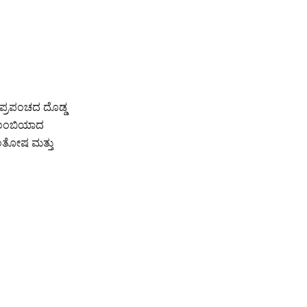
ು ಪ್ರಪಂಚದ ದೊಡ್ಡ
 ಕೊಲಂಬಿಯಾದ
 ಸಂತೋಷ ಮತ್ತು