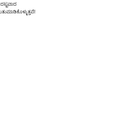
, ದಟ್ಟವಾದ
ುಮಾಡಿಕೊಳ್ಳುತ್ತವೆ!