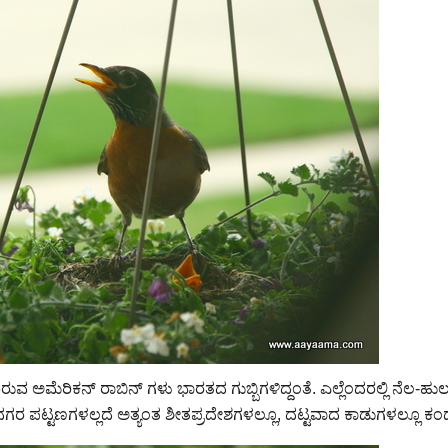
ವ ಅಮೆರಿಕನ್ ರಾಬಿನ್ ಗಳು ಭಾರತದ ಗುಬ್ಬಿಗಳಿದ್ದಂತೆ. ಎಲ್ಲೆಂದರಲ್ಲಿ ನೆಲ-ಹುಲ್ಲ
 ನಗರ ಪಟ್ಟಣಗಳಲ್ಲದೆ ಅತ್ಯಂತ ಶೀತಪ್ರದೇಶಗಳಲ್ಲೂ, ದಟ್ಟವಾದ ಕಾಡುಗಳಲ್ಲೂ ಕಂಡು