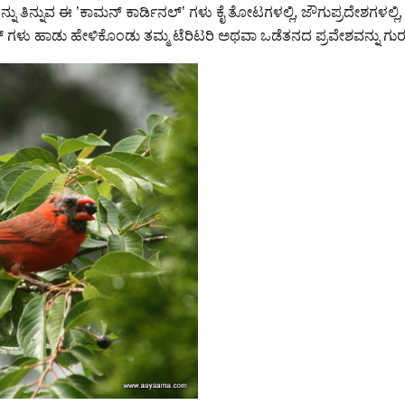
ನ್ನು ತಿನ್ನುವ ಈ ’ಕಾಮನ್ ಕಾರ್ಡಿನಲ್’ ಗಳು ಕೈ ತೋಟಗಳಲ್ಲಿ, ಜೌಗುಪ್ರದೇಶಗಳಲ್ಲಿ
ಲ್ ಗಳು ಹಾಡು ಹೇಳಿಕೊಂಡು ತಮ್ಮ ಟೆರಿಟರಿ ಅಥವಾ ಒಡೆತನದ ಪ್ರವೇಶವನ್ನು ಗುರುತ