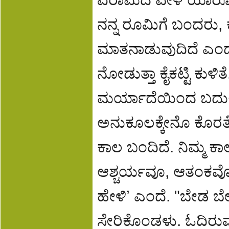
ನನ್ನ ರೂಮಿಗೆ ಬಂದರು, ಕ
ಮಾತನಾಡುವುದಿದೆ ಎಂ
ನೋಡುತ್ತಾ ಕೈಕಟ್ಟಿ ಕುಳಿ
ಮರ್ಯಾದೆಯಿಂದ ಬದುಕ
ಅನುಕೂಲಕ್ಕೇನೊ ಕೊರತ
ಕಾಲ ಬಂದಿದೆ. ನಿಮ್ಮ ಕ
ಆಶ್ಚರ್ಯವೂ, ಆತಂಕವೊ
ಹೇಳಿ’ ಎಂದೆ. "ಬೇಡ ಬೇ
ಸೇರಿಕೊಂಡಳು. ಓದಿರುವ