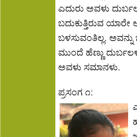
ಎದುರು ಅವಳು ದುರ್ಬಲೆ
ಬದುಕುತ್ತಿರುವ ಯಾರೇ ಆ
ಬಳಸುವಂತಿಲ್ಲ. ಅವನ್
ಮುಂದೆ ಹೆಣ್ಣು ದುರ್ಬ
ಅವಳು ಸಮಾನಳು.
ಪ್ರಸಂಗ ೧:
ಎ
ಜ