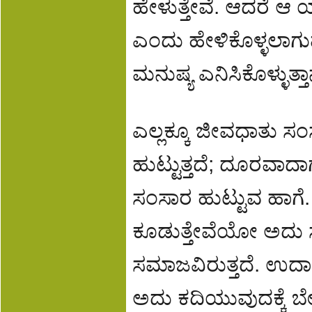
ಹೇಳುತ್ತೇವೆ. ಆದರೆ 
ಎಂದು ಹೇಳಿಕೊಳ್ಳಲಾಗುವ
ಮನುಷ್ಯ ಎನಿಸಿಕೊಳ್ಳುತ
ಎಲ್ಲಕ್ಕೂ ಜೀವಧಾತು ಸಂ
ಹುಟ್ಟುತ್ತದೆ; ದೂರವಾದ
ಸಂಸಾರ ಹುಟ್ಟುವ ಹಾಗೆ.
ಕೂಡುತ್ತೇವೆಯೋ ಅದು ಸಂ
ಸಮಾಜವಿರುತ್ತದೆ. ಉದಾ
ಅದು ಕದಿಯುವುದಕ್ಕೆ ಬೇ