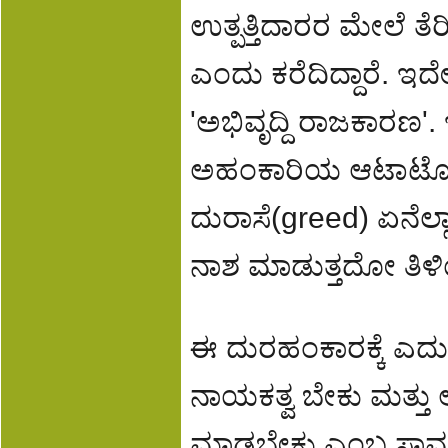
ಉತ್ಪತ್ತಿದಾರರ ಮೇಲೆ ತೆ
ಎಂದು ಕರೆದಿದ್ದಾರೆ. ಇದೇ
'ಅಭಿವೃದ್ದಿ ರಾಜಕಾರಣ
ಅಹಂಕಾರಿಯ ಆಟಾಟೋಪ
ದುರಾಸೆ(greed) ಏನೆಲ್
ನಾಶ ಮಾಡುತ್ತದೋ ತಿಳಿಯು
ಈ ದುರಹಂಕಾರಕ್ಕೆ ಎದುರ
ನಾಯಕತ್ವ ಬೇಕು ಮತ್ತ
ಮಾಡಬೇಕು ಎಂಬ ಸಾಮಾಜ