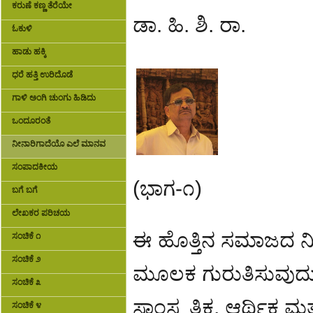
ಕರುಣೆ ಕಣ್ಣ ತೆರೆಯೇ
ಡಾ. ಹಿ. ಶಿ. ರಾ.
ಓಕುಳಿ
ಹಾಡು ಹಕ್ಕಿ
ಧರೆ ಹತ್ತಿ ಉರಿದೊಡೆ
ಗಾಳಿ ಅಂಗಿ ಚುಂಗು ಹಿಡಿದು
ಒಂದೂರಂತೆ
ನೀನಾರಿಗಾದೆಯೊ ಎಲೆ ಮಾನವ
ಸಂಪಾದಕೀಯ
(ಭಾಗ-೧)
ಬಗೆ ಬಗೆ
ಲೇಖಕರ ಪರಿಚಯ
ಈ ಹೊತ್ತಿನ ಸಮಾಜದ ನಿ
ಸಂಚಿಕೆ ೧
ಸಂಚಿಕೆ ೨
ಮೂಲಕ ಗುರುತಿಸುವುದು 
ಸಂಚಿಕೆ ೩
ಸಾಂಸ್ಕೃತಿಕ, ಆರ್ಥಿಕ 
ಸಂಚಿಕೆ ೪