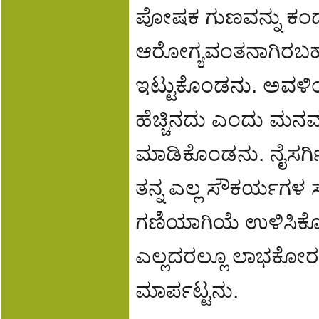
ಪೋಷಕ ಗುಣವನ್ನು ಕಂ
ಆರೋಗ್ಯವಂತನಾಗಿರಬಹು
ಇಟ್ಟುಕೊಂಡನು. ಅವಳ
ಹೆಚ್ಚಿನದು ಎಂದು ಮನವ
ಮಾಡಿಕೊಂಡನು. ನೈಸರ್ಗ
ತನ್ನ ಎಲ್ಲ ಸೌಕರ್ಯಗಳ 
ಗಣಿಯಾಗಿಯೆ ಉಳಿಸಿಕ
ಎಲ್ಲದರಲ್ಲೂ ಲಾಭಕೋರನ
ಮಾರ್ಪಟ್ಟನು.