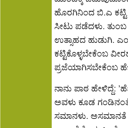
ಹೊರಗಿನಿಂದ ಬಿ.ಎ ಕಟ್ಟ
ಸೀಟು ಪಡೆದಳು. ತುಂಬ ಚ
ಉತ್ಸಾಹದ ಹುಡುಗಿ. ಎಂ
ಕಟ್ಟಿಕೊಳ್ಳಬೇಕೆಂಬ 
ಪ್ರಜೆಯಾಗಿಸಬೇಕೆಂಬ ಹೆ
ನಾನು ಪಾಠ ಹೇಳಿದ್ದೆ: ’ಹ
ಅವಳು ಕೂಡ ಗಂಡಿನಂತೆ 
ಸಮಾನಳು. ಅಸಮಾನತೆ ಎ