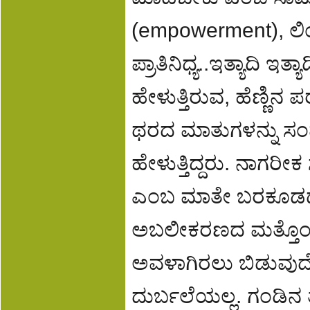
(empowerment), ಲಿ
ಪ್ರಾತಿನಿಧ್ಯ..ಇತ್ಯಾದಿ ಇ
ಹೇಳುತ್ತಿರುವ, ಹೆಣ್ಣಿ
ಥರದ ಮಾತುಗಳನ್ನು ಸಂಪ್
ಹೇಳುತ್ತಿದ್ದರು. ನಾಗರೀಕ
ಎಂಬ ಮಾತೇ ಬರಕೂಡದ
ಅಬಲೀಕರಣದ ಮತ್ತೊಂದು ಡ
ಅವಳಾಗಿರಲು ಬಿಡುವುದೇ ಕ
ದುರ್ಬಲೆಯಲ್ಲ. ಗಂಡಿ