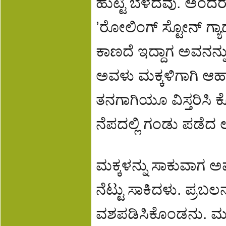
ಹುಟ್ಟಿ ಬೆಳೆದವು. ಅಂದರ
’ರೋಲಿಂಗ್ ಸ್ಟೋನ್ ಗ್ಯ
ಕಾಣದೆ ಇದ್ದಾಗ ಅವನನ್ನು
ಅವಳು ಮಕ್ಕಳಿಗಾಗಿ ಆಹ
ತನಗಾಗಿಯೂ ವಿಸ್ತರಿಸ
ನೆಪದಲ್ಲಿ ಗಂಡು ಪಡೆದ 
ಮಕ್ಕಳನ್ನು ಸಾಕುವಾಗ ಅ
ನೆಟ್ಟು ಸಾಕಿದಳು. ಪ್ರಬ
ವಶಪಡಿಸಿಕೊಂಡನು. ಮಕ್