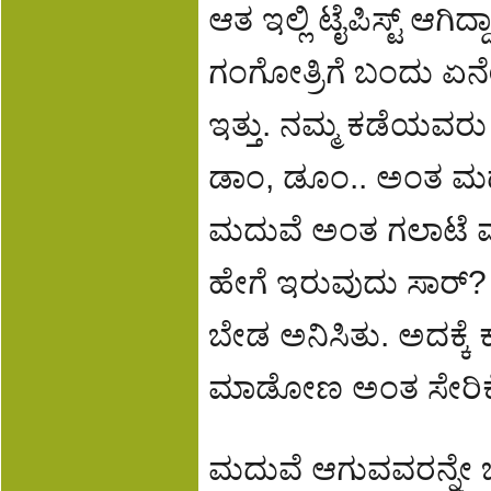
ಆತ ಇಲ್ಲಿ ಟೈಪಿಸ್ಟ್ ಆಗಿದ
ಗಂಗೋತ್ರಿಗೆ ಬಂದು ಏ
ಇತ್ತು. ನಮ್ಮ ಕಡೆಯವರ
ಡಾಂ, ಡೂಂ.. ಅಂತ ಮ
ಮದುವೆ ಅಂತ ಗಲಾಟೆ 
ಹೇಗೆ ಇರುವುದು ಸಾರ್?
ಬೇಡ ಅನಿಸಿತು. ಅದಕ್ಕೆ 
ಮಾಡೋಣ ಅಂತ ಸೇರಿಕ
ಮದುವೆ ಆಗುವವರನ್ನೇ ಒ