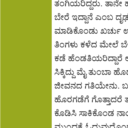
ತಂಗಿಯರಿದ್ದರು. ತಾನೇ
ಬೇರೆ ಇದ್ದಾನೆ ಎಂಬ ದೃಢ
ಮಾಡಿಕೊಂಡು ಖರ್ಚು 
ತಿಂಗಳು ಕಳೆದ ಮೇಲೆ ಬೆ
ಕಡೆ ಹೆಂಡತಿಯರಿದ್ದಾರೆ 
ಸಿಕ್ಕಿದ್ದು ಮೈ ತುಂಬಾ
ಜೀವನದ ಗತಿಯೇನು. ಬಹುಬೇ
ಹೊರಗಡೆಗೆ ಗೊತ್ತಾದರೆ ತೌ
ಕೊಡಿಸಿ ಸಾಕಿಕೊಂಡ ನ
ಮುಂದಕ್ಕೆ ಓದುವುದೊಂದೆ 