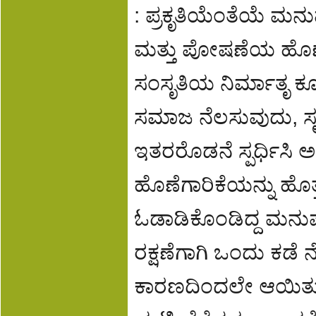
: ಪ್ರಕೃತಿಯೆಂತೆಯೆ ಮನ
ಮತ್ತು ಪೋಷಣೆಯ ಹೊಣೆ
ಸಂಸೃತಿಯ ನಿರ್ಮಾತೃ ಕ
ಸಮಾಜ ನೆಲಸುವುದು, ಸೃಷ
ಇತರರೊಡನೆ ಸ್ಪರ್ಧಿಸಿ ಅ
ಹೊಣೆಗಾರಿಕೆಯನ್ನು ಹೊತ
ಓಡಾಡಿಕೊಂಡಿದ್ದ ಮನುಷ್
ರಕ್ಷಣೆಗಾಗಿ ಒಂದು ಕಡೆ ನ
ಕಾರಣದಿಂದಲೇ ಆಯಿತು