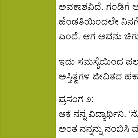
ಅವಕಾಶವಿದೆ. ಗಂಡಿಗೆ ಅದ
ಹೆಂಡತಿಯಿಂದಲೇ ನಿನಗ
ಎಂದೆ. ಆಗ ಅವನು ಚಿಗು
ಇದು ಸಮಸ್ಯೆಯಿಂದ ಪ
ಅಸ್ತಿತ್ವಗಳ ಜೀವಿತದ ಹಕ್ಕ
ಪ್ರಸಂಗ ೨:
ಆಕೆ ನನ್ನ ವಿದ್ಯಾರ್ಥಿನಿ
ಅಂತ ನನ್ನನ್ನು ನಂಬಿಸ