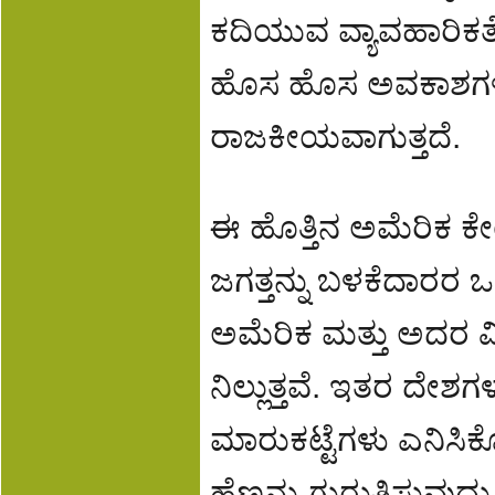
ಕದಿಯುವ ವ್ಯಾವಹಾರಿಕತೆ
ಹೊಸ ಹೊಸ ಅವಕಾಶಗಳನ
ರಾಜಕೀಯವಾಗುತ್ತದೆ.
ಈ ಹೊತ್ತಿನ ಅಮೆರಿಕ ಕೇಂದ
ಜಗತ್ತನ್ನು ಬಳಕೆದಾರರ ಒ
ಅಮೆರಿಕ ಮತ್ತು ಅದರ ಮಿತ
ನಿಲ್ಲುತ್ತವೆ. ಇತರ ದೇಶ
ಮಾರುಕಟ್ಟೆಗಳು ಎನಿಸಿಕೊ
ಹೆಣ್ಣನ್ನು ಗುರುತಿಸುವುದ