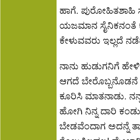
ಹಾಗೆ. ಪುರೋಹಿತಶಾಹಿ ಸ
ಯಜಮಾನ ಸೈನಿಕನಂತೆ ಕ
ಕೇಳುವವರು ಇಲ್ಲದೆ ನ
ನಾನು ಹುಡುಗನಿಗೆ ಹೇಳಿದ
ಆಗದೆ ಬೇರೊಬ್ಬನೊಡನೆ 
ಕೂರಿಸಿ ಮಾತನಾಡು. ನನ್ನ
ಹೋಗಿ ನಿನ್ನ ದಾರಿ ಕಂಡ
ಬೇಡವೆಂದಾಗ ಅದನ್ನೆ ತಾ