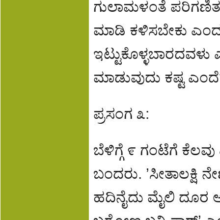
ಗುಲಾಮಳಂತೆ ಪರಿಗಣಿತವಾಗ
ಮಾಡಿ ಕಳಿಸಬೇಕು ಎಂದರ
ಇಟ್ಟುಕೊಳ್ಳಬಾರದವಳು ಎಂ
ಮಾಡುವುದು ಕಷ್ಟ ಎಂದೆ?
ಪ್ರಸಂಗ ೩:
ಬೆಳಿಗ್ಗೆ ೯ ಗಂಟೆಗೆ ಕೆಲ
ಬಂದರು. ’ಸೀತಾಲಕ್ಷಿ ನೇಣ
ಹದಿನೈದು ಮೈಲಿ ದೂ