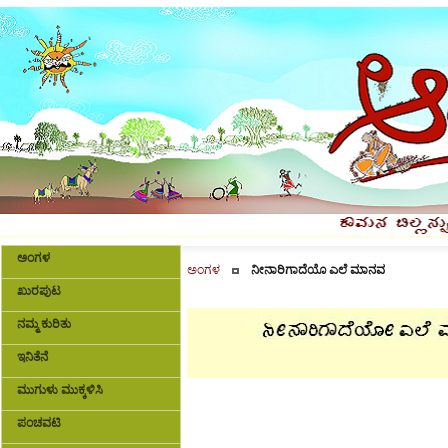
ಅಂಗಳ
ಅಂಗಳ
ನೀನಾರಿಗಾದೆಯೊ ಎಲೆ ಮಾನವ
ಖುರಪುಟ
ನಮ್ಮ ಕುರಿತು
ಇನಿತೆನೆ
ಮುಗುಳು ಮುಕ್ಕಳಿಸಿ
ಪಂಚವಟಿ