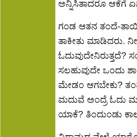
ಅನ್ನಿಸಿತಾದರೂ ಆಕೆಗೆ ಏ
ಗಂಡ ಆತನ ತಂದೆ-ತಾಯಿ
ತಾಕೀತು ಮಾಡಿದರು. 
ಓದುವುದೇನಿರುತ್ತದೆ? ಸಂ
ಸಲಹುವುದೇ ಒಂದು ಶಾಲೆ
ಮೇಡಂ ಆಗಬೇಕು? ತಂದ
ಮದುವೆ ಅಂದ್ರೆ ಓದು ಮ
ಯಾಕೆ? ತಿಂದುಂಡು ಕಾಲ
ವಿರಾಮದ ವೇಳೆ ಯಾರೊ 