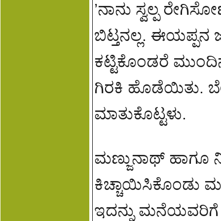
’ನಾನು ಸ್ವಲ್ಪ ರೇಗಿ
ಬಿಟ್ತನಲ್ಲ. ಈಯಪ್ಪನ ಜ
ಕಟ್ಟಿಕೊಂಡರೆ ಮುಂದಿನ
ಗಿರಕಿ ಹೊಡೆಯಿತು. ಬ
ಮಾತುಕೊಟ್ಟಳು.
ಮಣ್ಜುನಾಥ್ ಹಾಗೂ ನ
ಕಿಚ್ಚಾಯಿಸಿಕೊಂಡು ಮದ
ಇದನ್ನು ಮನೆಯವರಿಗೆ 