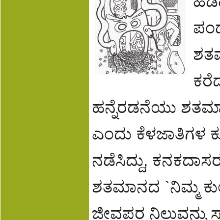
ಹಿಡ
ಪಂಥ
ಶತಮ
ಕರೆ
ಹನ್ನೆರಡನೆಯು ಶತಮಾ
ಎಂದು ಕೆಳಜಾತಿಗಳ 
ನಡೆಸಿದ್ದು, ಕನಕದಾ
ಶತಮಾನದ `ನಿಮ್ಮ ಕ
ಜೀವಪರ ನಿಲುವನ್ನು ಸ