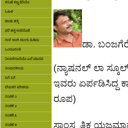
ಕರುಣೆ ಕಣ್ಣ ತೆರೆಯೇ
ಓಕುಳಿ
ಹಾಡು ಹಕ್ಕಿ
ಧರೆ ಹತ್ತಿ ಉರಿದೊಡೆ
ಗಾಳಿ ಅಂಗಿ ಚುಂಗು ಹಿಡಿದು
ಡಾ. ಬಂಜಗೆರ
ಒಂದೂರಂತೆ
ನೀನಾರಿಗಾದೆಯೊ ಎಲೆ ಮಾನವ
(ನ್ಯಾಷನಲ್ ಲಾ ಸ್ಕೂ
ಸಂಪಾದಕೀಯ
ಬಗೆ ಬಗೆ
ಇವರು ಏರ್ಪಡಿಸಿದ್ದ
ಲೇಖಕರ ಪರಿಚಯ
ರೂಪ)
ಸಂಚಿಕೆ ೧
ಸಂಚಿಕೆ ೨
ಸಂಚಿಕೆ ೩
ಸಾಂಸ್ಕೃತಿಕ ಯಜಮಾನ್ಯ
ಸಂಚಿಕೆ ೪