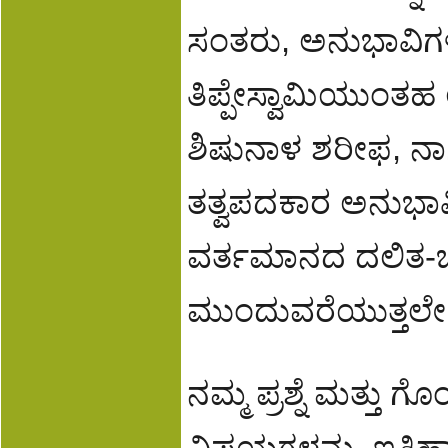
ಸಂತರು, ಅನುಭಾವಿಗಳ
ತಿಪ್ಪೇಸ್ವಾಮಿಯುಂತ
ಶಿಷುನಾಳ ಶರೀಫ, ನ
ತತ್ವಪದಕಾರ ಅನುಭಾವಿ
ವರ್ತಮಾನದ ದಲಿತ-ಬ
ಮುಂದುವರೆಯುತ್ತಲೇ 
ನಮ್ಮ ಪ್ರಶ್ನೆ ಮತ್ತ
ವಿಷಯಗಳನ್ನು, ಇತಿಹಾ