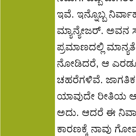
ಇವೆ. ಇನ್ನೊಬ್ಬ ನಿ
ಮ್ಯಾನ್ಯೇಜರ್. ಅವನ 
ಪ್ರಮಾಣದಲ್ಲಿ ಮಾನ್ಯತ
ನೋಡಿದರೆ, ಆ ಎರಡೂ 
ಚಹರೆಗಳಿವೆ. ಜಾಗತಿ
ಯಾವುದೇ ರೀತಿಯ ಆಕ್
ಅದು. ಆದರೆ ಈ ನಿರ
ಕಾರಣಕ್ಕೆ ನಾವು ಗೋಮ