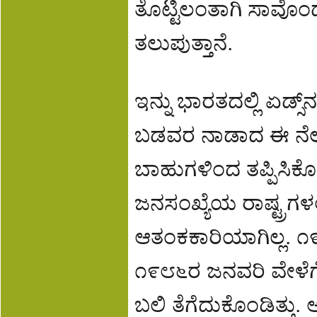
ತೊಟ್ಟಿಲಂತಾಗಿ ಸಾವೊಂದೇ
ತಲುಪುತ್ತಾನೆ.
ಇನ್ನು ಭಾರತದಲ್ಲಿ ಏಡ್ಸ್‌
ಬಡವರ ನಾಡಾದ ಈ ನೆಲ
ಬಾಹುಗಳಿಂದ ತಪ್ಪಿಸಿಕೊಳ್ಳ
ಜನಸಂಖ್ಯೆಯ ರಾಷ್ಟ್ರಗಳಲ್
ಆತಂಕಕಾರಿಯಾಗಿಲ್ಲ. ೧
೧೯೮೬ರ ಜನವರಿ ವೇಳೆಗೆ
ಬಲಿ ತೆಗೆದುಕೊಂಡಿತ್ತು