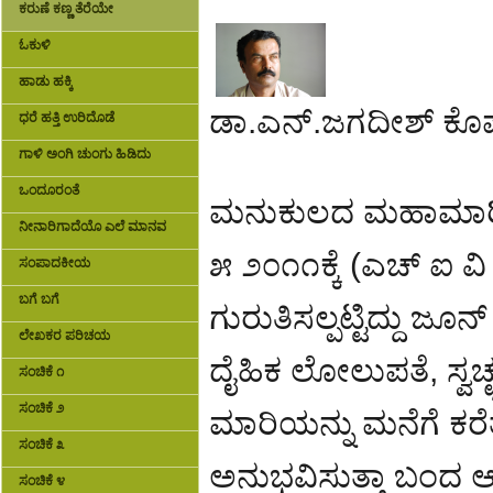
ಕರುಣೆ ಕಣ್ಣ ತೆರೆಯೇ
ಓಕುಳಿ
ಹಾಡು ಹಕ್ಕಿ
ಡಾ.ಎನ್.ಜಗದೀಶ್ ಕೊಪ್
ಧರೆ ಹತ್ತಿ ಉರಿದೊಡೆ
ಗಾಳಿ ಅಂಗಿ ಚುಂಗು ಹಿಡಿದು
ಒಂದೂರಂತೆ
ಮನುಕುಲದ ಮಹಾಮಾರಿ ಏ
ನೀನಾರಿಗಾದೆಯೊ ಎಲೆ ಮಾನವ
೫ ೨೦೧೧ಕ್ಕೆ (ಎಚ್ ಐ 
ಸಂಪಾದಕೀಯ
ಬಗೆ ಬಗೆ
ಗುರುತಿಸಲ್ಪಟ್ಟಿದ್ದು ಜ
ಲೇಖಕರ ಪರಿಚಯ
ದೈಹಿಕ ಲೋಲುಪತೆ, ಸ್ವ
ಸಂಚಿಕೆ ೧
ಸಂಚಿಕೆ ೨
ಮಾರಿಯನ್ನು ಮನೆಗೆ ಕರೆ
ಸಂಚಿಕೆ ೩
ಅನುಭವಿಸುತ್ತಾ ಬಂದ ಆ
ಸಂಚಿಕೆ ೪