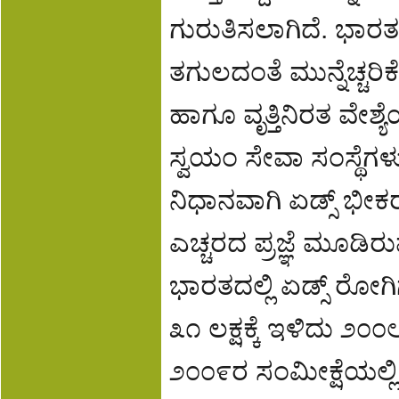
ಗುರುತಿಸಲಾಗಿದೆ. ಭಾರ
ತಗುಲದಂತೆ ಮುನ್ನೆಚ್ಚ
ಹಾಗೂ ವೃತ್ತಿನಿರತ ವೇಶ
ಸ್ವಯಂ ಸೇವಾ ಸಂಸ್ಥೆಗಳು
ನಿಧಾನವಾಗಿ ಏಡ್ಸ್ ಭೀ
ಎಚ್ಚರದ ಪ್ರಜ್ಞೆ ಮೂಡಿ
ಭಾರತದಲ್ಲಿ ಏಡ್ಸ್ ರೋಗಿಗ
೩೧ ಲಕ್ಷಕ್ಕೆ ಇಳಿದು ೨೦೦೮
೨೦೦೯ರ ಸಂಮೀಕ್ಷೆಯಲ್ಲಿ ಈ