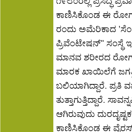
೧೯೮೦ರಲ್ಲಿ ಪ್ರಸಿದ್ಧ ಪ್ರ
ಕಾಣಿಸಿಕೊಂಡ ಈ ರೋಗ ಲ
ರಂದು ಅಮೆರಿಕಾದ ’ಸೆ
ಪ್ರಿವೆಂಟೇಷನ್" ಸಂಸ್ಥ
ಮಾನವ ಶರೀರದ ರೋಗ ನಿ
ಮಾರಕ ಖಾಯಿಲೆಗೆ ಜಗತ್
ಬಲಿಯಾಗಿದ್ದಾರೆ. ಪ್ರತಿ 
ತುತ್ತಾಗುತ್ತಿದ್ದಾರೆ. ಸಾ
ಆಗಿರುವುದು ದುರದೃಷ್ಟಕ
ಕಾಣಿಸಿಕೊಂಡ ಈ ವೈರಸ್ 