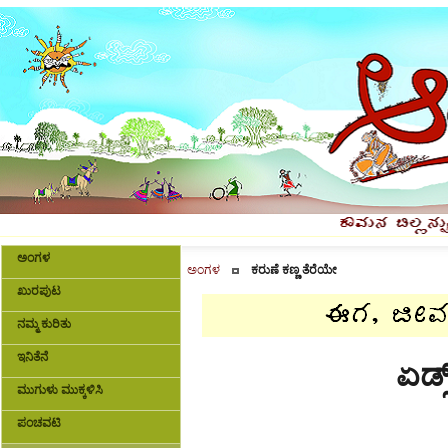
ಅಂಗಳ
ಅಂಗಳ
ಕರುಣೆ ಕಣ್ಣ ತೆರೆಯೇ
ಖುರಪುಟ
ನಮ್ಮ ಕುರಿತು
ಇನಿತೆನೆ
ಏಡ್
ಮುಗುಳು ಮುಕ್ಕಳಿಸಿ
ಪಂಚವಟಿ