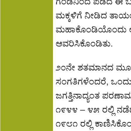
ಗಂಡನಿಂದ ಪಡೆದ ಈ ಬ
ಮಕ್ಕಳಿಗೆ ನೀಡಿದ ತಾಯ
ಮಹಾಕೊಂಡಿಯೊಂದು ಅರಿವ
ಆವರಿಸಿಕೊಂಡಿತು.
೨೦ನೇ ಶತಮಾನದ ಮೂ
ಸಂಗತಿಗಳೆಂದರೆ, ಒಂದು 
ಜಗತ್ತಿನಾದ್ಯಂತ ಪರಣಾ
೧೯೪೪ – ೪೫ ರಲ್ಲಿ 
೧೯೮೧ ರಲ್ಲಿ ಕಾಣಿಸಿಕೊ