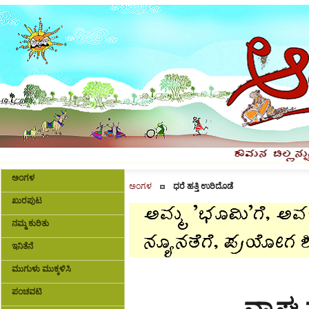
ಅಂಗಳ
ಅಂಗಳ
ಧರೆ ಹತ್ತಿ ಉರಿದೊಡೆ
ಖುರಪುಟ
ನಮ್ಮ ಕುರಿತು
ಇನಿತೆನೆ
ಮುಗುಳು ಮುಕ್ಕಳಿಸಿ
ಪಂಚವಟಿ
ವ್ಯಾಘ್ರ