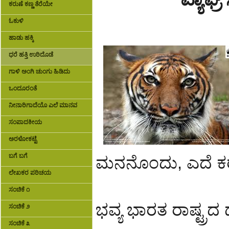
ಕರುಣೆ ಕಣ್ಣ ತೆರೆಯೇ
ಓಕುಳಿ
ಹಾಡು ಹಕ್ಕಿ
ಧರೆ ಹತ್ತಿ ಉರಿದೊಡೆ
ಗಾಳಿ ಅಂಗಿ ಚುಂಗು ಹಿಡಿದು
ಒಂದೂರಂತೆ
ನೀನಾರಿಗಾದೆಯೊ ಎಲೆ ಮಾನವ
ಸಂಪಾದಕೀಯ
ಅರಳೋಕಟ್ಟೆ
ಬಗೆ ಬಗೆ
ಮನನೊಂದು, ಎದೆ ಕರಗ
ಲೇಖಕರ ಪರಿಚಯ
ಸಂಚಿಕೆ ೧
ಭವ್ಯ ಭಾರತ ರಾಷ್ಟ್ರ
ಸಂಚಿಕೆ ೨
ಸಂಚಿಕೆ ೩