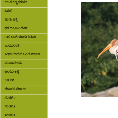
ಕರುಣೆ ಕಣ್ಣ ತೆರೆಯೇ
ಓಕುಳಿ
ಹಾಡು ಹಕ್ಕಿ
ಧರೆ ಹತ್ತಿ ಉರಿದೊಡೆ
ಗಾಳಿ ಅಂಗಿ ಚುಂಗು ಹಿಡಿದು
ಒಂದೂರಂತೆ
ನೀನಾರಿಗಾದೆಯೊ ಎಲೆ ಮಾನವ
ಸಂಪಾದಕೀಯ
ಅರಳೋಕಟ್ಟೆ
ಬಗೆ ಬಗೆ
ಲೇಖಕರ ಪರಿಚಯ
ಸಂಚಿಕೆ ೧
ಸಂಚಿಕೆ ೨
ಸಂಚಿಕೆ ೩