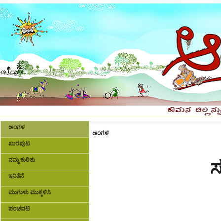
ಅಂಗಳ
ಅಂಗಳ
ಖುರಪುಟ
ನಮ್ಮ ಕುರಿತು
ಸ
ಇನಿತೆನೆ
ಮುಗುಳು ಮುಕ್ಕಳಿಸಿ
ಪಂಚವಟಿ