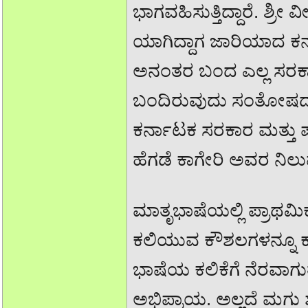
ಭಾಗವಹಿಸುತ್ತಿದ್ದಾರೆ. ಶ್ರ
ಯಾಗಿದ್ದಾಗ ಜಾರಿಯಾದ ಕ
ಅನಂತರ ಬಂದ ಎಲ್ಲ ಸರಕಾರಗ
ಬಂದಿರುವುದು ಸಂತೋಷದ 
ಕರ್ನಾಟಕ ಸರಕಾರ ಮತ್ತು ಪ್ರಾ
ಹೆಗಡೆ ಕಾಗೇರಿ ಅವರ ನಿಲು
ಮಾತೃಭಾಷೆಯಲ್ಲಿ ಪ್ರಾಥಮ
ಕಲಿಯುವ ಕೌಶಲಗಳನ್ನೂ 
ಭಾಷೆಯ ಕಲಿಕೆಗೆ ನೆರವಾಗುತ್ತದ
ಅಭಿಪ್ರಾಯ. ಅಲ್ಲದೆ ಮಗು 