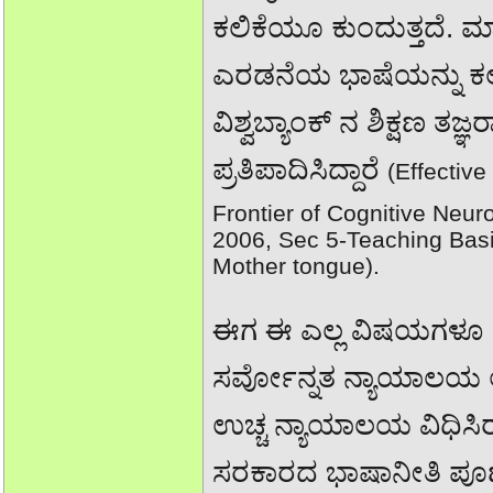
ಕಲಿಕೆಯೂ ಕುಂದುತ್ತದೆ. 
ಎರಡನೆಯ ಭಾಷೆಯನ್ನು ಕಲ
ವಿಶ್ವಬ್ಯಾಂಕ್ ನ ಶಿಕ್ಷಣ ತಜ
ಪ್ರತಿಪಾದಿಸಿದ್ದಾರೆ
(Effective
Frontier of Cognitive Neu
2006, Sec 5-Teaching Basic
Mother tongue).
ಈಗ ಈ ಎಲ್ಲ ವಿಷಯಗಳೂ 
ಸರ್ವೋನ್ನತ ನ್ಯಾಯಾಲಯ ಆ
ಉಚ್ಚ ನ್ಯಾಯಾಲಯ ವಿಧಿಸಿರ
ಸರಕಾರದ ಭಾಷಾನೀತಿ ಪೂರ