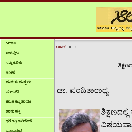
ಅಂಗಳ
ಅಂಗಳ
+
ಖುರಪುಟ
ನಮ್ಮ ಕುರಿತು
ಶಿಕ್ಷ
ಇನಿತೆನೆ
ಮುಗುಳು ಮುಕ್ಕಳಿಸಿ
ಡಾ. ಪಂಡಿತಾರಾಧ್ಯ
ಪಂಚವಟಿ
ಕರುಣೆ ಕಣ್ಣ ತೆರೆಯೇ
ಶಿಕ್ಷಣದಲ್ಲ
ಹಾಡು ಹಕ್ಕಿ
ಧರೆ ಹತ್ತಿ ಉರಿದೊಡೆ
ವಿಷಯವಾಗಿ
ಒಂದೂರಂತೆ