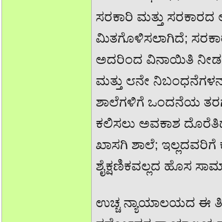
ಸರಕಾರಿ ಮತ್ತು ಸರಕಾರದ
ಮಿತಗೊಳಿಸಲಾಗಿದೆ; ಸರಕಾರ
ಅದರಿಂದ ವಿನಾಯಿತಿ ನೀಡ
ಮತ್ತು ೮ನೇ ನಿಬಂಧನೆಗಳನ್
ಶಾಲೆಗಳಿಗೆ ಒಂದನೆಯ ತರಗ
ಕಲಿಸಲು ಅವಕಾಶ ದೊರೆತಿದ್ದ
ಖಾಸಗಿ ಶಾಲೆ; ಇಲ್ಲದವರಿಗ
ಶೈಕ್ಷಣಿಕವಲ್ಲದ ಹೊಸ ಸಾಮ
ಉಚ್ಚ ನ್ಯಾಯಾಲಯದ ಈ ತೀರ್