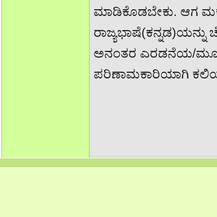
ಮಾಡಿಕೊಡಬೇಕು. ಆಗ ಮಕ್ಕ
ರಾಜ್ಯಭಾಷೆ(ಕನ್ನಡ)ಯನ್ನು ಚ
ಅನಂತರ ಎರಡನೆಯ/ಮೂರನೆ
ಪರಿಣಾಮಕಾರಿಯಾಗಿ ಕಲಿಯಲ