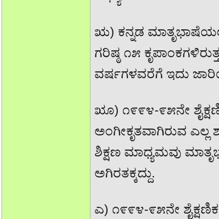
ಋ) ಕನ್ನಡ ಮಾತೃಭಾಷೆಯಲ್ಲ
ಗರಿಷ್ಠ ೧೫ ಕೃಪಾಂಕಗಳಿರ
ವರ್ಷಗಳವರೆಗೆ ಇದು ಜಾರಿಯಲ
ೠ) ೧೯೯೪-೯೫ನೇ ಶೈಕ್ಷಣಿ
ಅಂಗೀಕೃತವಾಗಿರುವ ಎಲ್ಲ ಶ
ಶಿಕ್ಷಣ ಮಾಧ್ಯಮವು ಮಾತೃ
ಅಗಿರತಕ್ಕದ್ದು.
ಎ) ೧೯೯೪-೯೫ನೇ ಶೈಕ್ಷಣಿಕ