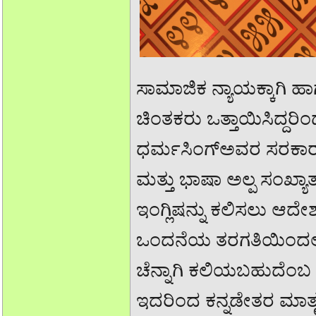
ಸಾಮಾಜಿಕ ನ್ಯಾಯಕ್ಕಾಗಿ ಹ
ಚಿಂತಕರು ಒತ್ತಾಯಿಸಿದ್ದರಿಂ
ಧರ್ಮಸಿಂಗ್ಅವರ ಸರಕಾರ ಅ
ಮತ್ತು ಭಾಷಾ ಅಲ್ಪ ಸಂಖ್
ಇಂಗ್ಲಿಷನ್ನು ಕಲಿಸಲು ಆದ
ಒಂದನೆಯ ತರಗತಿಯಿಂದಲೇ ಕಲ
ಚೆನ್ನಾಗಿ ಕಲಿಯಬಹುದೆಂಬ 
ಇದರಿಂದ ಕನ್ನಡೇತರ ಮಾ