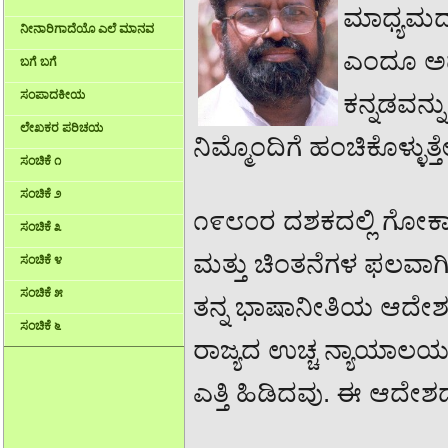
ಮಾಧ್ಯಮದಲ
ನೀನಾರಿಗಾದೆಯೊ ಎಲೆ ಮಾನವ
ಎಂದೂ ಅರ್
ಬಗೆ ಬಗೆ
ಸಂಪಾದಕೀಯ
ಕನ್ನಡವನ್ನ
ಲೇಖಕರ ಪರಿಚಯ
ನಿಮ್ಮೊಂದಿಗೆ ಹಂಚಿಕೊಳ್ಳುತ್ತ
ಸಂಚಿಕೆ ೧
ಸಂಚಿಕೆ ೨
೧೯೮೦ರ ದಶಕದಲ್ಲಿ ಗೋಕ
ಸಂಚಿಕೆ ೩
ಮತ್ತು ಚಿಂತನೆಗಳ ಫಲವಾಗ
ಸಂಚಿಕೆ ೪
ಸಂಚಿಕೆ ೫
ತನ್ನ ಭಾಷಾನೀತಿಯ ಆದೇಶವ
ಸಂಚಿಕೆ ೬
ರಾಜ್ಯದ ಉಚ್ಚ ನ್ಯಾಯಾಲಯ
ಎತ್ತಿ ಹಿಡಿದವು. ಈ ಆದೇಶ