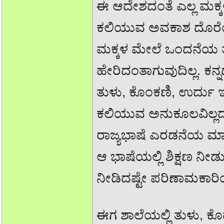
ಈ ಆದೇಶದಂತೆ ಎಲ್ಲ ಮಕ್
ಕಲಿಯುವ ಅವಕಾಶ ದೊರೆಯು
ಮಕ್ಕಳ ಮೇಲೆ ಒಂದನೆಯ ತ
ಹೇರಿದಂತಾಗುವುದಿಲ್ಲ. ಕ
ತುಳು, ಕೊಂಕಣಿ, ಉರ್ದು ಇತ
ಕಲಿಯುವ ಅನುಕೂಲವಿಲ್ಲದ
ರಾಜ್ಯಭಾಷೆ ಎರಡನೆಯ ಮಾತ
ಆ ಭಾಷೆಯಲ್ಲಿ ಶಿಕ್ಷಣ ನೀ
ನೀಡಿದಷ್ಟೇ ಪರಿಣಾಮಕಾರಿಯ
ಈಗ ಶಾಲೆಯಲ್ಲಿ ತುಳು, ಕೊ