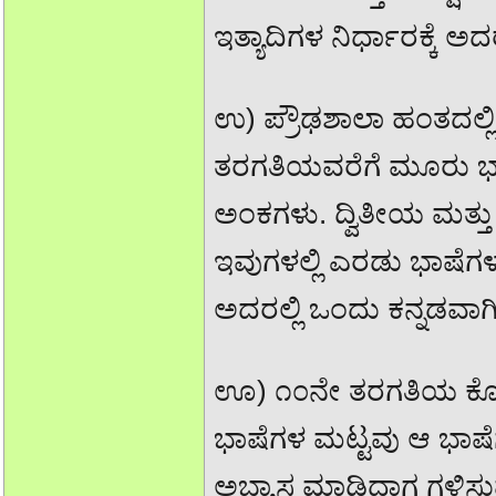
ಇತ್ಯಾದಿಗಳ ನಿರ್ಧಾರಕ್ಕೆ 
ಉ) ಪ್ರೌಢಶಾಲಾ ಹಂತದಲ್ಲ
ತರಗತಿಯವರೆಗೆ ಮೂರು ಭಾ
ಅಂಕಗಳು. ದ್ವಿತೀಯ ಮತ್ತ
ಇವುಗಳಲ್ಲಿ ಎರಡು ಭಾಷೆಗಳಲ
ಅದರಲ್ಲಿ ಒಂದು ಕನ್ನಡವಾಗ
ಊ) ೧೦ನೇ ತರಗತಿಯ ಕೊನೆ
ಭಾಷೆಗಳ ಮಟ್ಟವು ಆ ಭಾಷೆ
ಅಭ್ಯಾಸ ಮಾಡಿದಾಗ ಗಳಿಸು