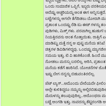
ಇಬ್ಬರು ವ್ಯಕ್ತಿಗಳು, ಅವರ ಆಯ್ಕೆಗಳು ಎಷ್ಟು ಭ
ಒಂದು ಸಾಮಾಜಿಕ ಒಪ್ಪಿಗೆ, ಇಬ್ಬರು ಪರಕೀಯರನ್
ಅದೆಷ್ಟು ಅಚ್ಚರಿಯದ್ದು ಅಂತ ಈಗ ಅನ್ನಿಸುತ್ತದೆ.
ಬಟ್ಟೆಗಳನ್ನು ಆಗಲೇ ತೆಗೆದಿಡಲು ಬೋರಾಗಿ ಮತ್
ಪ್ರಶಾಂತ ಒಂದಷ್ಟು ರೆಡಿ ಟು ಈಟ್ ಗಳನ್ನು ತಂ
ಪುಡಿಗಳು, ಮಿಕ್ಸ್ ಗಳು. ಪರವಾಗಿಲ್ಲ ಹುಡುಗ
ನಿಯತ್ತಿನವನು ಅಂತ ಗೊತ್ತಾಯಿತು. ರಾತ್ರಿಗ
ಮಾಡಿಟ್ಟು ಮತ್ತೆ ನನ್ನ ಆ ಪುಟ್ಟ ಮನೆಯ ತನಿಖೆ
ಚಿತ್ರಗಳ ಡಿವಿಡಿಗಳಿದ್ದವು. ಒಂದಷ್ಟು ಮ್ಯಾಗಜ
ಸಮಯ ಇತ್ತು. ಟಿ ವಿ ಹಾಕಿಕೊಂಡೆ. ಹಿಂದೆ ಮುಂದ
ನೋಡಲು ಮನಸ್ಸು ಬರಲಿಲ್ಲ. ಆರಿಸಿ, ಪ್ರಶಾಂತ ತಂದ
ಮನೆಯ ಕಡೆಗೆ ಹಾರಿಸಿದೆ. ಯೋಚನೆಗಳ ಜೊತೆಯೇ 
ಇಷ್ಟು ಬೇಗ ನನ್ನನ್ನು ಬಿಡುವಂತಿರಲಿಲ್ಲ.
ಜೆಟ್ ಲ್ಯಾಗ್...ಅದೊಂದು ಬೇರೆಯದೇ ಫೀಲಿಂಗ
ಅಲ್ಲೇ ಕುಳಿತಿದ್ದರೂ ನಮ್ಮನ್ನು ಅಲ್ಲಿರಬಿಡುವ
ಮೆದುಳನ್ನು ತಲುಪುವುದಿಲ್ಲ...ಅದೊಂಥರಾ ಮ
ಬಟ್ಟೆ ಅಂಗಡಿ ಇತ್ತು. ನಾವದನ್ನು ಶೆಟ್ಟರಂಗಡಿ