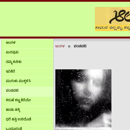
ಅಂಗಳ
ಅಂಗಳ
ಪಂಚವಟಿ
ಖುರಪುಟ
ನಮ್ಮ ಕುರಿತು
ಇನಿತೆನೆ
ಮುಗುಳು ಮುಕ್ಕಳಿಸಿ
ಪಂಚವಟಿ
ಕರುಣೆ ಕಣ್ಣ ತೆರೆಯೇ
ಹಾಡು ಹಕ್ಕಿ
ಧರೆ ಹತ್ತಿ ಉರಿದೊಡೆ
ಒಂದೂರಂತೆ