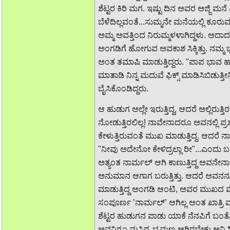
ಶೆಟ್ಟರ ಕಿರಿ ಮಗ. ಇಷ್ಟು ದಿನ ಅವರ ಅಜ್ಜಿ ಮನೆ 
ಬೆಳೆದಿಲ್ಲವಂತೆ...ಸುಮ್ಮನೇ ಮನೆಯಲ್ಲಿ ಕೂರು
ಅಮ್ಮ ಅವತ್ತಿಂದ ನಿರುಮ್ಮಳಳಾಗಿದ್ದಳು. ಅದ
ಅಂಗಡಿಗೆ ಹೋಗುವ ಅವಕಾಶ ಸಿಕ್ಕಿತ್ತು. ನಮ್ಮ 
ಅಂತ ತಮಾಷಿ ಮಾಡುತ್ತಿದ್ದರು. "ಪಾಪ ಭಾವ ಹಾಗನ್ನ
ಮಾತಾಡಿ ನಿನ್ನ ಮದುವೆ ಫಿಕ್ಸ್ ಮಾಡಿಸಿಬಿಡುತ
ಬೈಸಿಕೊಂಡಿದ್ದರು.
ಆ ಹುಡುಗ ಅಲ್ಲೇ ಇರುತ್ತಿದ್ದ, ಆದರೆ ಅಲ್ಲಿರುತ್ತಿರಲ
ನೋಡುತ್ತಿರಲಿಲ್ಲ! ನಾವೇನಾದರೂ ಅವನಲ್ಲಿ ಪ್ರಶ
ಕೇಳುತ್ತಿರುವಂತೆ ಮುಖ ಮಾಡುತ್ತಿದ್ದ. ಆದರ
"ನೀವು ಅದೇನೋ ಕೇಳಿದ್ರಲ್ಲಾ ರೀ"...ಎಂದು ಬರುತ
ಅತ್ಯಂತ ನಾರ್ಮಲ್ ಆಗಿ ಕಾಣುತ್ತಿದ್ದ ಅವನೇನ
ಅನುಮಾನ ಆಗಾಗ ಬರುತ್ತಿತ್ತು. ಆದರೆ ಅವನನ
ಮಾಡುತ್ತಿದ್ದ ಅಂಗಡಿ ಆಂಟಿ, ಅವರ ಮುಖದ
ಸಂಪೂರ್ಣ ’ನಾರ್ಮಲ್’ ಆಗಿಲ್ಲ ಅಂತ ಖಾತ್ರಿ ಮಾ
ಶೆಟ್ಟರ ಹುಡುಗನ ಪಾಡು ಯಾಕೆ ನೆನಪಿಗೆ ಬಂತೋ 
ಅವನಿಗೂ ಮಸ್ತಿಷ್ಕ ಭ್ರಮಣ ಆಗಿರಬೇಕು ಅನ್ನಿಸ