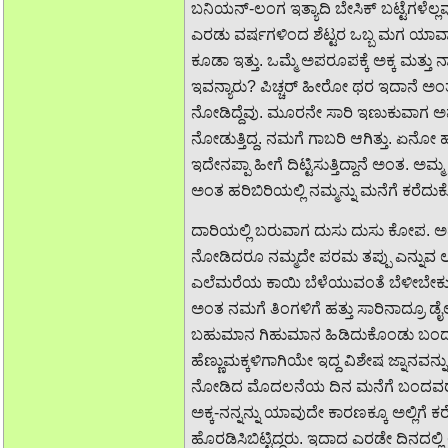
ಬನಿಯನ್-ಲಂಗ ಇತ್ಯಾದಿ ಬೇಸಿಕ್ ಬಟ್ಟೆಗಳೆಲ್
ಎರಡು ವರ್ಷಗಳಿಂದ ಶೆಟ್ಟರ ಒಬ್ಬ ಮಗ ಯಾವಾ
ಕೂಡಾ ಇತ್ತು. ಒಮ್ಮೆ ಅಪರೂಪಕ್ಕೆ ಅಕ್ಕ ಮತ್
ಇವನ್ಯಾರು? ಪಿಚ್ಚರ್ ಹೀರೋ ಥರ ಇದಾನೆ ಅಂ
ನೋಡಿದ್ದೆವು. ಮೂರನೇ ಸಾರಿ ಇಣುಕುವಾಗ ಅವನು
ನೋಡುತ್ತಿದ್ದ. ನಮಗೆ ಗಾಬರಿ ಆಗಿತ್ತು. ಏನ
ಇದೇನಪ್ಪಾ ಹೀಗೆ ದಿಟ್ಟಿಸುತ್ತಿದ್ದಾನೆ ಅಂತ
ಅಂತ ಹರಿಬಿರಿಯಲ್ಲಿ ನಮ್ಮನ್ನು ಮನೆಗೆ ಕರೆದು
ದಾರಿಯಲ್ಲಿ ಬರುವಾಗ ದುಸು ದುಸು ಕೋಪ. ಅದೂ 
ನೋಡಿದರೂ ನಮ್ಮದೇ ಪರಮ ತಪ್ಪು ಎನ್ನುವ ಲಾಜ
ಎಲೆಮರೆಯ ಕಾಯಿ ಬೆಳೆಯುವಂತೆ ಬೆಳೀಬೇಕು...ಇಲ್
ಅಂತ ನಮಗೆ ತಿಂಗಳಿಗೆ ಹತ್ತು ಸಾರಿನಾದ್ರೂ ಡೈಲಾ
ಬಹುಮಾನ ಗಿಹುಮಾನ ಹಿಡಿದುಕೊಂಡು ಬಂದ
ಹೆಣ್ಣುಮಕ್ಕಳಿಗಾಗಿಯೇ ಇದ್ದ ವಿಶೇಷ ಜ್ನಾನವನ್ನು
ನೋಡಿದ ಮೊದಲನೆಯ ದಿನ ಮನೆಗೆ ಬಂದವರೇ ಅಪ್
ಅಕ್ಕ-ನನ್ನನ್ನು ಯಾವುದೇ ಕಾರಣಕ್ಕೂ ಅಲ್ಲಿ
ಹೊರಡಿಸಿಬಿಟ್ಟಿದ್ದರು. ಇದಾದ ಎರಡೇ ದಿನದಲ್