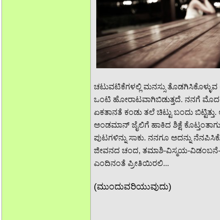
ಚಟುವಟಿಕೆಗಳಲ್ಲಿ ಮನಸ್ಸು ತೊಡಗಿಸಿಕೊಳ್ಳು
ಒಂಟಿ ಹೋರಾಟವಾಗಿಬಿಡುತ್ತದೆ. ನನಗೆ ಮೊದಲ ಕ
ಏಕತಾನತೆ ಕಂಡು ತಲೆ ಚಿಟ್ಟು ಬಂದು ಬಿಟ್ಟಿತ್ತು.
ಅಂಡಮಾನ್ ಜೈಲಿಗೆ ಹಾಕಿದ ಶಿಕ್ಷೆ ಕೊಟ್ತಂತಾ
ಪುಟಗಳಿನ್ನು ಸಾಕು. ನನಗೂ ಅದನ್ನು ನೆನಪಿಸಿಕ
ಜೀವನದ ಚಂದ, ತಮಾಶಿ-ವಿಸ್ಮಯ-ವಿಡಂಬನೆ-ನನ್ನ
ಎಂದಿನಂತೆ ಪ್ರೀತಿಯಿರಲಿ...
(ಮುಂದುವರಿಯುವುದು)