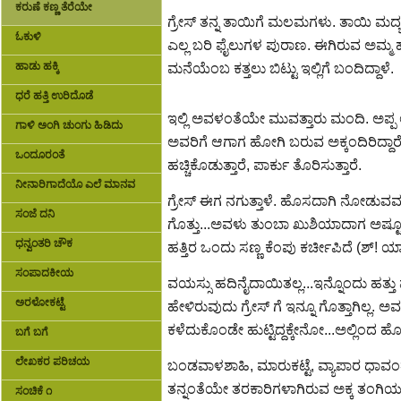
ಕರುಣೆ ಕಣ್ಣ ತೆರೆಯೇ
ಗ್ರೇಸ್ ತನ್ನ ತಾಯಿಗೆ ಮಲಮಗಳು. ತಾಯಿ ಮದ್
ಓಕುಳಿ
ಎಲ್ಲ ಬರಿ ಫೈಲುಗಳ ಪುರಾಣ. ಈಗಿರುವ ಅಮ್ಮ ಹ
ಹಾಡು ಹಕ್ಕಿ
ಮನೆಯೆಂಬ ಕತ್ತಲು ಬಿಟ್ಟು ಇಲ್ಲಿಗೆ ಬಂದಿದ್ದಾಳೆ.
ಧರೆ ಹತ್ತಿ ಉರಿದೊಡೆ
ಇಲ್ಲಿ ಅವಳಂತೆಯೇ ಮುವತ್ತಾರು ಮಂದಿ. ಅಪ್ಪ 
ಗಾಳಿ ಅಂಗಿ ಚುಂಗು ಹಿಡಿದು
ಅವರಿಗೆ ಆಗಾಗ ಹೋಗಿ ಬರುವ ಅಕ್ಕಂದಿರಿದ್ದಾರೆ, 
ಒಂದೂರಂತೆ
ಹಚ್ಚಿಕೊಡುತ್ತಾರೆ, ಪಾರ್ಕು ತೊರಿಸುತ್ತಾರೆ.
ನೀನಾರಿಗಾದೆಯೊ ಎಲೆ ಮಾನವ
ಗ್ರೇಸ್ ಈಗ ನಗುತ್ತಾಳೆ. ಹೊಸದಾಗಿ ನೋಡುವವರಿಗೆ 
ಸಂಜೆ ದನಿ
ಗೊತ್ತು...ಅವಳು ತುಂಬಾ ಖುಶಿಯಾದಾಗ ಅಷ್ಟೂ 
ಧನ್ವಂತರಿ ಚೌಕ
ಹತ್ತಿರ ಒಂದು ಸಣ್ಣ ಕೆಂಪು ಕರ್ಚೀಪಿದೆ (ಶ್! ಯಾ
ಸಂಪಾದಕೀಯ
ವಯಸ್ಸು ಹದಿನೈದಾಯಿತಲ್ಲ...ಇನ್ನೊಂದು ಹತ್ತ
ಅರಳೋಕಟ್ಟೆ
ಹೇಳಿರುವುದು ಗ್ರೇಸ್ ಗೆ ಇನ್ನೂ ಗೊತ್ತಾಗಿಲ್ಲ.
ಕಳೆದುಕೊಂಡೇ ಹುಟ್ಟಿದ್ದಕ್ಕೇನೋ...ಅಲ್ಲಿಂದ ಹೊ
ಬಗೆ ಬಗೆ
ಲೇಖಕರ ಪರಿಚಯ
ಬಂಡವಾಳಶಾಹಿ, ಮಾರುಕಟ್ಟೆ, ವ್ಯಾಪಾರ ಧಾವಂತದ
ತನ್ನಂತೆಯೇ ತರಕಾರಿಗಳಾಗಿರುವ ಅಕ್ಕ ತಂಗಿಯರ 
ಸಂಚಿಕೆ ೧