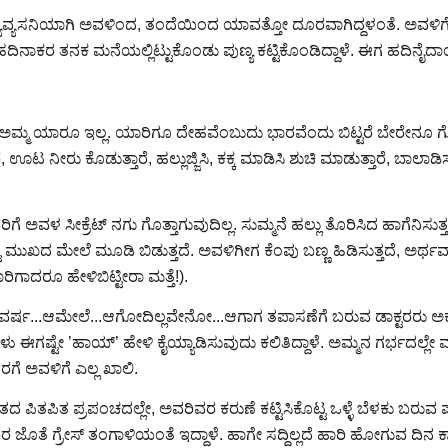
ಯವ್ಯಸನಿಯಾಗಿ ಅವಳಿಂದ, ತಂದೆಯಿಂದ ಯಾವತ್ತೋ ದೂರವಾಗಿದ್ದಳಂತೆ. ಅವಳಿಗೆ 
ದಿನಾಕರ ತನಕ ಮನೆಯಲ್ಲಿಟ್ಟುಕೊಂಡು ಪುಣ್ಯ ಕಟ್ಟಿಕೊಂಡಿದ್ದಾಳೆ. ಈಗ ಹದಿನೈದ
ಅಮ್ಮ ಯಾರೂ ಇಲ್ಲ. ಯಾರಿಗೂ ದೇಹವೆಂಬುದು ಭಾರವೆಂದು ಬಿಟ್ಟರೆ ಬೇರೇನೂ ಗೊತ್ತಾ
ಊಟ ನೀರು ಕೊಡುತ್ತಾರೆ, ಹಲ್ಲುಜ್ಜಿಸಿ, ಕಕ್ಕ ಮಾಡಿಸಿ ಶುಚಿ ಮಾಡುತ್ತಾರೆ, ಬಾಲಾಡಿಸ
ಅವಳ ಸೀಕ್ರೆಟ್ ನಗು ಗೊತ್ತಾಗುವುದಿಲ್ಲ. ಸುಮ್ಮನೆ ಹಲ್ಲು ತೊರಿಸಿದ ಹಾಗೆನಿಸುತ್ತದ
ಮುಖದ ಮೇಲೆ ಮೂಡಿ ಬಿಡುತ್ತದೆ. ಅವಳಿಗೀಗ ಕೆಂಪು ಬಣ್ಣ ಹಿಡಿಸುತ್ತದೆ, ಅರ್ಥವ
ರಿಗಾದರೂ ಹೇಳಿಬಿಟ್ಟೀರಾ ಮತ್ತೆ!).
ು ವರ್ಷ...ಆಮೇಲೆ...ಆಗೋದಿಲ್ಲವೇನೋ...ಆಗಾಗ ತಪಾಸಣೆಗೆ ಬರುವ ಡಾಕ್ಟರರು ಅಕ್ಕ
 ಅವಳು ಈಗಷ್ಟೇ ’ಹಾಯ್’ ಹೇಳಿ ಕೈಯ್ಯಾಡಿಸುವುದು ಕಲಿತಿದ್ದಾಳೆ. ಅಮ್ಮನ ಗರ್ಭದಲ್ಲೇ
ರಗೆ ಅವಳಿಗೆ ಎಲ್ಲ ಖಾಲಿ.
 ಪಿತಪಿತ ಪ್ರಪಂಚದಲ್ಲೇ, ಅವರಿವರ ಕರುಣೆ ಕಟ್ಟಿಸಿಕೊಟ್ಟ ಒಳ್ಳೆ ಬೆಳಕು ಬರುವ 
ಜೊತೆ ಗ್ರೇಸ್ ತಂಗಾಳಿಯಂತೆ ಇದ್ದಾಳೆ. ಹಾಗೇ ಸದ್ದಿಲ್ಲದೆ ಹಾರಿ ಹೋಗುವ ದಿನ ಕಾ